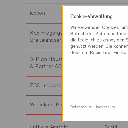
icccon
8050
Cookie-Verwaltung
Wir verwenden Cookies, um 
Kaminfegergeschäft
Betrieb der Seite und für 
8600
Breitenmoser
die lediglich zu anonymen S
genutzt werden. Sie können
dass auf Basis Ihrer Einste
3-Plan Haustechnik Violka
8280
& Partner AG
ECO Industrieservice GmbH
8409
Weisskopf Partner GmbH
8047
Datenschutz
Impressum
Luftikus Anstalt
9494