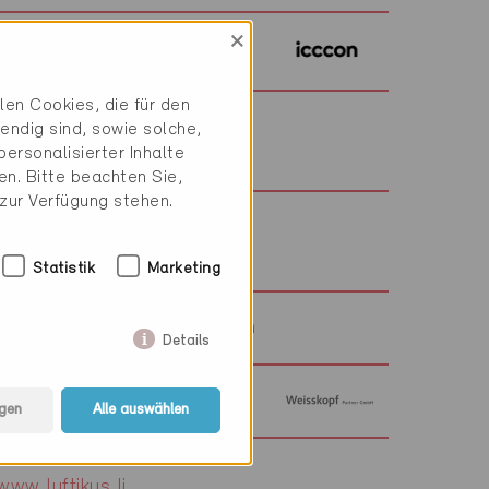
×
www.icccon.ch/
en Cookies, die für den
endig sind, sowie solche,
ihr-kaminfeger.ch/
ersonalisierter Inhalte
n. Bitte beachten Sie,
 zur Verfügung stehen.
www.3-plan.ch
Statistik
Marketing
www.ecoindustrieservices.ch
Details
www.weisskopf-partner.ch/
gen
Alle auswählen
www.luftikus.li