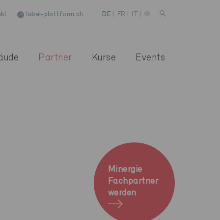
kt
label-plattform.ch
DE
|
FR
|
IT
|
äude
Partner
Kurse
Events
Minergie
Fachpartner
werden