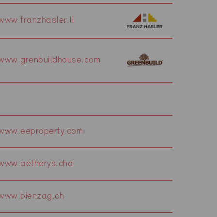
www.franzhasler.li
www.grenbuildhouse.com
www.eeproperty.com
www.aetherys.cha
www.bienzag.ch