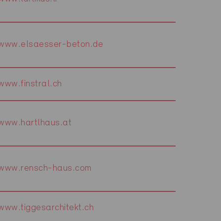
www.elsaesser-beton.de
www.finstral.ch
www.hartlhaus.at
www.rensch-haus.com
www.tiggesarchitekt.ch