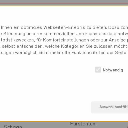
Zürich
Zürich
Ihnen ein optimales Webseiten-Erlebnis zu bieten. Dazu zähl
die Steuerung unserer kommerziellen Unternehmensziele notw
Dübendorf
Zürich
tatistikzwecken, für Komforteinstellungen oder zur Anzeige p
 selbst entscheiden, welche Kategorien Sie zulassen möchte
llungen womöglich nicht mehr alle Funktionalitäten der Seite
Kreuzlingen
Zürich
Notwendig
Winterthur
Zürich
Zürich
Zürich
Auswahl bestäti
Fürstentum
Schaan