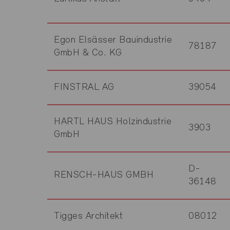
Egon Elsässer Bauindustrie
78187
GmbH & Co. KG
FINSTRAL AG
39054
HARTL HAUS Holzindustrie
3903
GmbH
D-
RENSCH-HAUS GMBH
36148
Tigges Architekt
08012