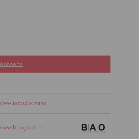
Webseite
www.nabuco.immo
www.baogmbh.ch