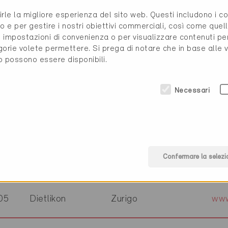
06
St.-Légier
Vaud
www
rirle la migliore esperienza del sito web. Questi includono i 
o e per gestire i nostri obiettivi commerciali, così come quell
i, impostazioni di convenienza o per visualizzare contenuti pe
56
Glashütten
Argovia
www
gorie volete permettere. Si prega di notare che in base alle 
to possono essere disponibili.
04
Winterthur
Zurigo
3-p
Necessari
80
Kreuzlingen
Zurigo
www
Confermare la selezi
34
Adliswil
Zurigo
www
05
Dietlikon
Zurigo
www