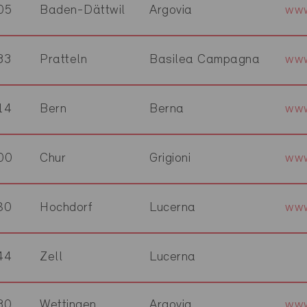
05
Baden-Dättwil
Argovia
www
33
Pratteln
Basilea Campagna
www
14
Bern
Berna
www
00
Chur
Grigioni
www
80
Hochdorf
Lucerna
www
44
Zell
Lucerna
30
Wettingen
Argovia
www