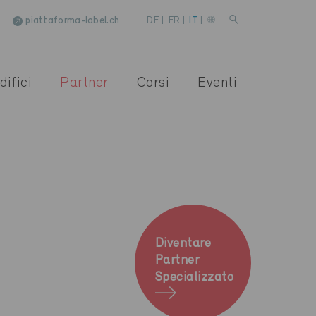
piattaforma-label.ch
DE
|
FR
|
IT
|
difici
Partner
Corsi
Eventi
Diventare
Partner
Specializzato