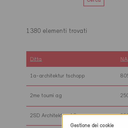
Cerca
1380 elementi trovati
Ditta
NA
1a-architektur tschopp
80
2me toumi ag
25
2SD Architekten AG
95
Gestione dei cookie