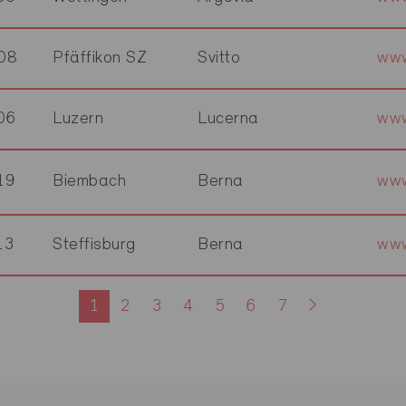
08
Pfäffikon SZ
Svitto
www
06
Luzern
Lucerna
www
19
Biembach
Berna
www
13
Steffisburg
Berna
www
1
2
3
4
5
6
7