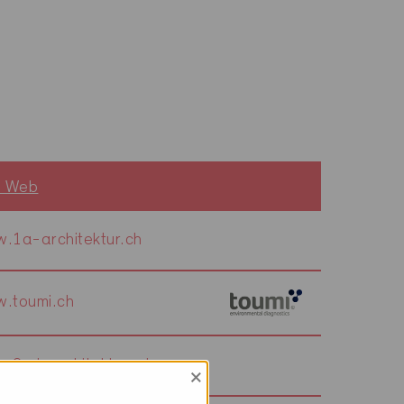
o Web
.1a-architektur.ch
.toumi.ch
.2sd-architekten.ch
×