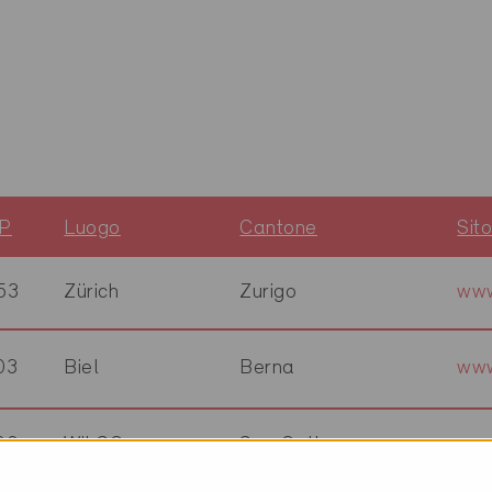
P
Luogo
Cantone
Sit
53
Zürich
Zurigo
www
03
Biel
Berna
www
00
Wil SG
San Gallo
www