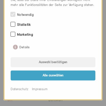
Sie, dass auf Basis Ihrer Einstellungen womöglich nicht
mehr alle Funktionalitäten der Seite zur Verfügung stehen.
Webseite
www.wiedmer-holzbau.ch
Notwendig
Statistik
Firma
WindowMaster Focair AG
PLZ
4632
Marketing
Ort
Trimbach
Details
Kanton
Solothurn
Auswahl bestätigen
Webseite
www.windowmaster.ch
Alle auswählen
Firma
WIRITA GmbH
Datenschutz
Impressum
PLZ
5605
Ort
Dottikon