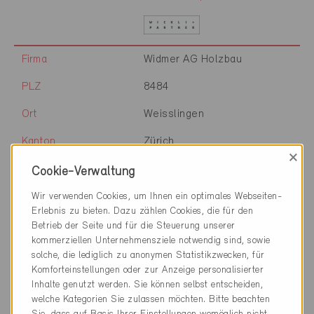
Firma
Widmer AG Holzbau
PLZ
8484
Ort
Weisslingen
Kanton
Zürich
×
Webseite
Cookie-Verwaltung
Wir verwenden Cookies, um Ihnen ein optimales Webseiten-
Erlebnis zu bieten. Dazu zählen Cookies, die für den
Firma
Wiedmer Holzbau AG
Betrieb der Seite und für die Steuerung unserer
kommerziellen Unternehmensziele notwendig sind, sowie
PLZ
3753
solche, die lediglich zu anonymen Statistikzwecken, für
Komforteinstellungen oder zur Anzeige personalisierter
Ort
Oey
Inhalte genutzt werden. Sie können selbst entscheiden,
welche Kategorien Sie zulassen möchten. Bitte beachten
Kanton
Bern