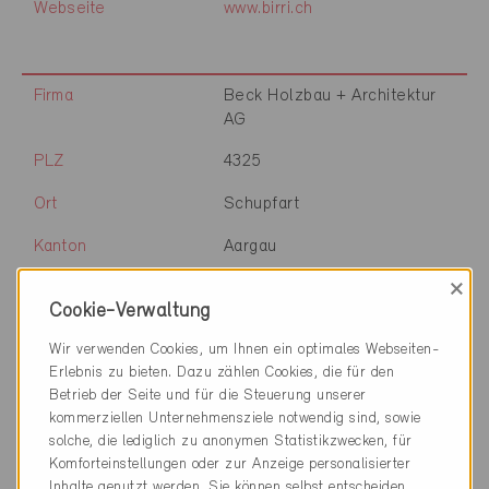
Webseite
www.birri.ch
Firma
Beck Holzbau + Architektur
AG
PLZ
4325
Ort
Schupfart
Kanton
Aargau
×
Webseite
www.beckhaus.ch
Cookie-Verwaltung
Wir verwenden Cookies, um Ihnen ein optimales Webseiten-
Erlebnis zu bieten. Dazu zählen Cookies, die für den
Firma
Blanc Ofen- und
Betrieb der Seite und für die Steuerung unserer
Cheminéebau AG
kommerziellen Unternehmensziele notwendig sind, sowie
solche, die lediglich zu anonymen Statistikzwecken, für
PLZ
5703
Komforteinstellungen oder zur Anzeige personalisierter
Ort
Seon
Inhalte genutzt werden. Sie können selbst entscheiden,