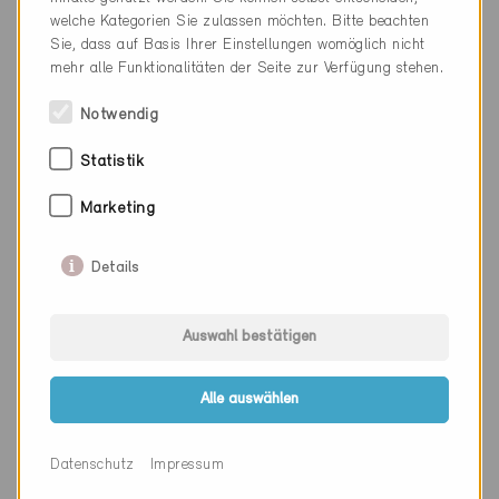
welche Kategorien Sie zulassen möchten. Bitte beachten
Kanton
Aargau
Sie, dass auf Basis Ihrer Einstellungen womöglich nicht
mehr alle Funktionalitäten der Seite zur Verfügung stehen.
Webseite
www.blanc-ofenbau.ch
Notwendig
Statistik
Firma
Brechbühl Holzbau GmbH
Marketing
PLZ
5722
Ort
Gränichen
Details
Kanton
Aargau
Auswahl bestätigen
Webseite
www.brechbuehl-holzbau.ch
Alle auswählen
Firma
Brunner Planungen GmbH
Datenschutz
Impressum
PLZ
5040