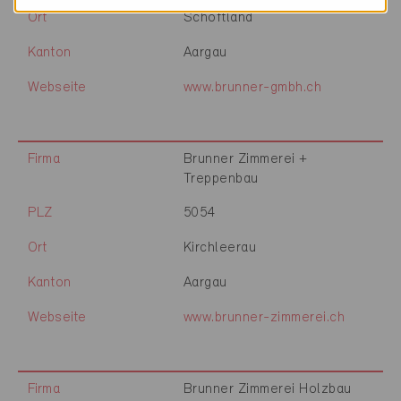
Ort
Schöftland
Kanton
Aargau
Webseite
www.brunner-gmbh.ch
Firma
Brunner Zimmerei +
Treppenbau
PLZ
5054
Ort
Kirchleerau
Kanton
Aargau
Webseite
www.brunner-zimmerei.ch
Firma
Brunner Zimmerei Holzbau