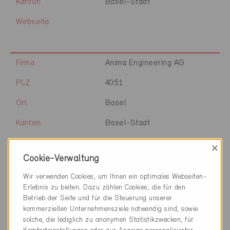
Kanton
Basel-Stadt
Webseite
Firma
Anima Engineering AG
PLZ
4051
Ort
Basel
Kanton
Basel-Stadt
Webseite
www.anima.engineering
×
Cookie-Verwaltung
Wir verwenden Cookies, um Ihnen ein optimales Webseiten-
Firma
herrmann & partner
Erlebnis zu bieten. Dazu zählen Cookies, die für den
Betrieb der Seite und für die Steuerung unserer
PLZ
4051
kommerziellen Unternehmensziele notwendig sind, sowie
solche, die lediglich zu anonymen Statistikzwecken, für
Ort
Basel