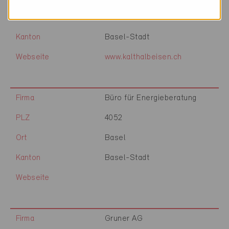
Ort
Basel
Kanton
Basel-Stadt
Webseite
www.kalthalbeisen.ch
Firma
Büro für Energieberatung
PLZ
4052
Ort
Basel
Kanton
Basel-Stadt
Webseite
Firma
Gruner AG