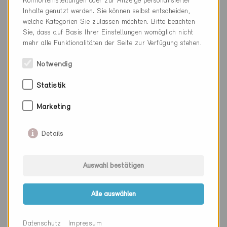
Komforteinstellungen oder zur Anzeige personalisierter
Inhalte genutzt werden. Sie können selbst entscheiden,
Kanton
Basel-Stadt
welche Kategorien Sie zulassen möchten. Bitte beachten
Sie, dass auf Basis Ihrer Einstellungen womöglich nicht
Webseite
mehr alle Funktionalitäten der Seite zur Verfügung stehen.
Notwendig
Firma
RMB Engineering AG Basel
Statistik
PLZ
4051
Marketing
Ort
Basel
Kanton
Basel-Stadt
Details
Webseite
www.rmb.ch
Auswahl bestätigen
Firma
Kalt+Halbeisen Ingenieurbüro
Alle auswählen
AG
Datenschutz
Impressum
PLZ
4053