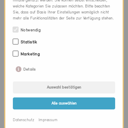
Inhalte genutzt werden. Sie können selbst entscheiden,
welche Kategorien Sie zulassen möchten. Bitte beachten
Sie, dass auf Basis Ihrer Einstellungen womöglich nicht
mehr alle Funktionalitäten der Seite zur Verfügung stehen.
Firma
JOP Josef Ottiger + Partner
AG
Notwendig
PLZ
3114
Statistik
Ort
Wichtrach
Marketing
Kanton
Bern
Details
Webseite
www.jop.ch
Auswahl bestätigen
Firma
WFSZ Architekten AG
Alle auswählen
PLZ
3011
Ort
Bern
Datenschutz
Impressum