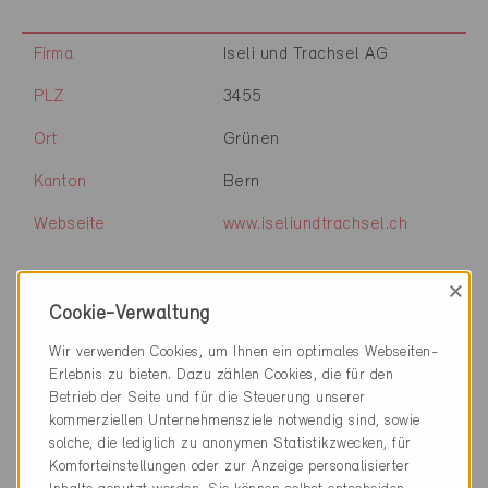
Firma
Iseli und Trachsel AG
PLZ
3455
Ort
Grünen
Kanton
Bern
Webseite
www.iseliundtrachsel.ch
×
Firma
Kaufmann Arm und Jordi AG
Cookie-Verwaltung
Wir verwenden Cookies, um Ihnen ein optimales Webseiten-
PLZ
3401
Erlebnis zu bieten. Dazu zählen Cookies, die für den
Ort
Burgdorf
Betrieb der Seite und für die Steuerung unserer
kommerziellen Unternehmensziele notwendig sind, sowie
Kanton
Bern
solche, die lediglich zu anonymen Statistikzwecken, für
Komforteinstellungen oder zur Anzeige personalisierter
Webseite
www.kaj-architekten.ch