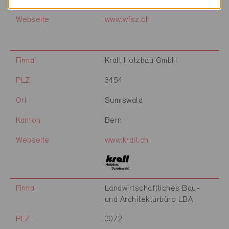
Kanton
Bern
Webseite
www.wfsz.ch
Firma
Krall Holzbau GmbH
PLZ
3454
Ort
Sumiswald
Kanton
Bern
Webseite
www.krall.ch
Firma
Landwirtschaftliches Bau-
und Architekturbüro LBA
PLZ
3072