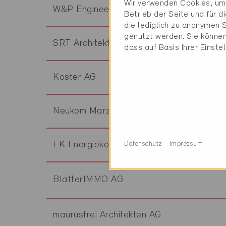
Wir verwenden Cookies, um 
W&P Engineering AG
Betrieb der Seite und für 
die lediglich zu anonymen S
genutzt werden. Sie können
SRT Architekten AG
dass auf Basis Ihrer Einste
Koster AG
Neukom Marzolo AG
EK Energiekonzepte AG
Datenschutz
Impressum
BlatterIMMO AG
maurusfrei Architekten AG