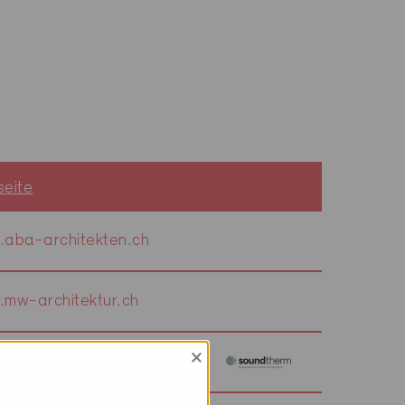
eite
aba-architekten.ch
mw-architektur.ch
×
soundtherm.ch/