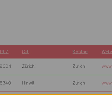
PLZ
Ort
Kanton
Webs
8004
Zürich
Zürich
www.
8340
Hinwil
Zürich
www.
8406
Winterthur
Zürich
www.