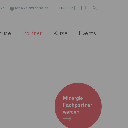
kt
label-plattform.ch
DE
|
FR
|
IT
|
äude
Partner
Kurse
Events
Minergie
Fachpartner
werden