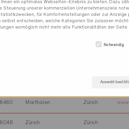
Ihnen ein optimales Webseiten-Erlebnis zu bieten. Dazu zähl
8003
Zürich
Zürich
www
die Steuerung unserer kommerziellen Unternehmensziele notw
tatistikzwecken, für Komforteinstellungen oder zur Anzeige p
 selbst entscheiden, welche Kategorien Sie zulassen möchte
8044
Zürich
Zürich
www.
llungen womöglich nicht mehr alle Funktionalitäten der Seite
8184
Bachenbülach
Zürich
www.
Notwendig
8197
Rafz
Zürich
www
8005
Zürich
Zürich
www.
Auswahl bestäti
8460
Marthalen
Zürich
www.
8048
Zürich
Zürich