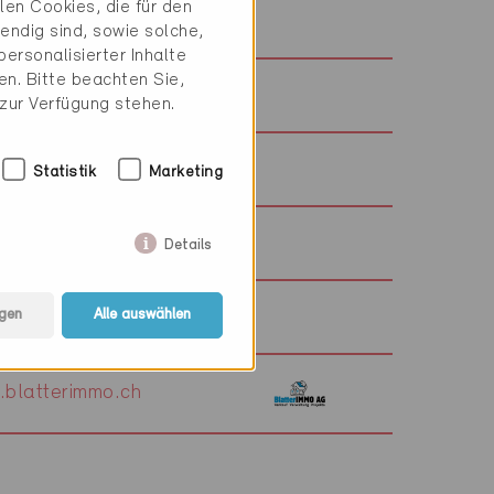
en Cookies, die für den
.wpe.ch
endig sind, sowie solche,
ersonalisierter Inhalte
n. Bitte beachten Sie,
srt-architekten.ch
 zur Verfügung stehen.
kosterag.ch
Statistik
Marketing
.neukom.com
Details
energiekonzepte.ch
gen
Alle auswählen
blatterimmo.ch