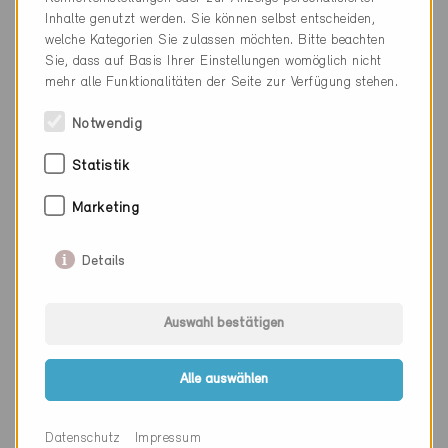
Kanton
Aargau
Inhalte genutzt werden. Sie können selbst entscheiden,
welche Kategorien Sie zulassen möchten. Bitte beachten
Webseite
www.corasin.com/
Sie, dass auf Basis Ihrer Einstellungen womöglich nicht
mehr alle Funktionalitäten der Seite zur Verfügung stehen.
Notwendig
Firma
Birchmeier Baumanagement
Statistik
AG
PLZ
5312
Marketing
Ort
Döttingen
Details
Kanton
Aargau
Webseite
Auswahl bestätigen
Alle auswählen
Firma
Mettauer AG
INGENIEURBÜRO
Datenschutz
Impressum