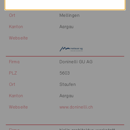
PLZ
5507
Ort
Mellingen
Kanton
Aargau
Webseite
Firma
Doninelli GU AG
PLZ
5603
Ort
Staufen
Kanton
Aargau
Webseite
www.doninelli.ch