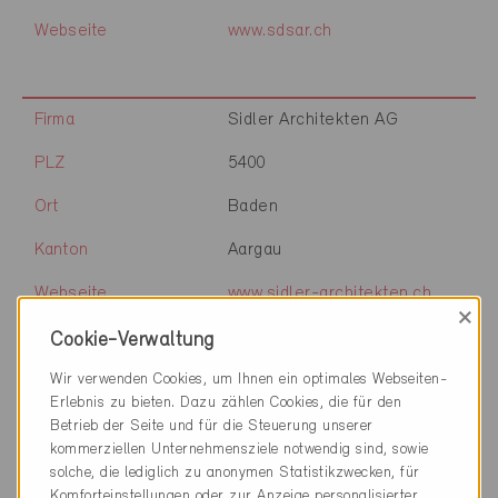
Webseite
www.sdsar.ch
Firma
Sidler Architekten AG
PLZ
5400
Ort
Baden
Kanton
Aargau
Webseite
www.sidler-architekten.ch
×
Cookie-Verwaltung
Wir verwenden Cookies, um Ihnen ein optimales Webseiten-
Firma
Corasin AG
Erlebnis zu bieten. Dazu zählen Cookies, die für den
PLZ
5032
Betrieb der Seite und für die Steuerung unserer
kommerziellen Unternehmensziele notwendig sind, sowie
Ort
Aarau Rohr
solche, die lediglich zu anonymen Statistikzwecken, für
Komforteinstellungen oder zur Anzeige personalisierter