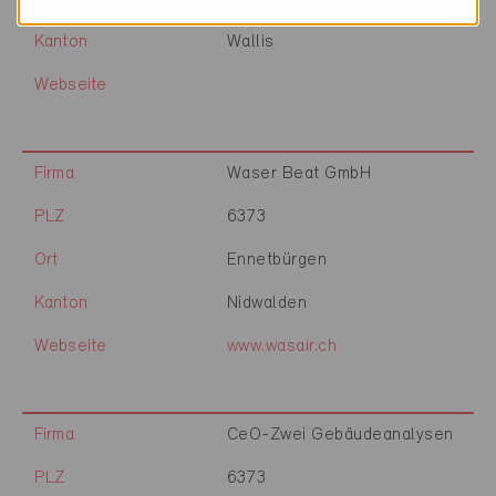
Kanton
Wallis
Webseite
Firma
Waser Beat GmbH
PLZ
6373
Ort
Ennetbürgen
Kanton
Nidwalden
Webseite
www.wasair.ch
Firma
CeO-Zwei Gebäudeanalysen
PLZ
6373