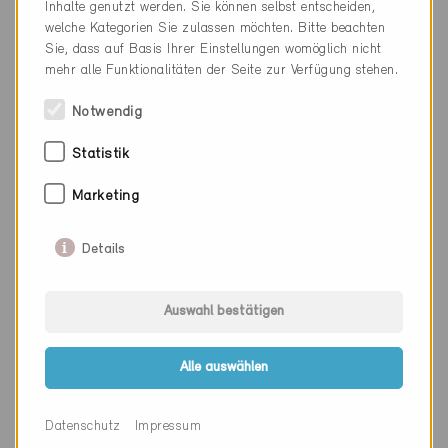
Inhalte genutzt werden. Sie können selbst entscheiden,
Kanton
Bern
welche Kategorien Sie zulassen möchten. Bitte beachten
Sie, dass auf Basis Ihrer Einstellungen womöglich nicht
Webseite
www.laeng.ch
mehr alle Funktionalitäten der Seite zur Verfügung stehen.
Notwendig
Firma
Gut AG Gebäudetechnik
Statistik
PLZ
6294
Marketing
Ort
Ermensee
Details
Kanton
Luzern
Webseite
www.gutag.ch
Auswahl bestätigen
Alle auswählen
Firma
David Vergères Sàrl
PLZ
1976
Datenschutz
Impressum
Ort
Erde