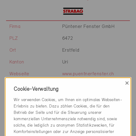
Firma
Püntener Fenster GmbH
PLZ
6472
Ort
Erstfeld
Kanton
Uri
Webseite
www.puentnerfenster.ch
×
Cookie-Verwaltung
Firma
Läng Schreinerei und
Wir verwenden Cookies, um Ihnen ein optimales Webseiten-
Küchenbau AG
Erlebnis zu bieten. Dazu zählen Cookies, die für den
Betrieb der Seite und für die Steuerung unserer
PLZ
3423
kommerziellen Unternehmensziele notwendig sind, sowie
solche, die lediglich zu anonymen Statistikzwecken, für
Ort
Ersigen
Komforteinstellungen oder zur Anzeige personalisierter