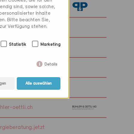
en Cookies, die für den
ninger-partner.com
endig sind, sowie solche,
ersonalisierter Inhalte
n. Bitte beachten Sie,
 zur Verfügung stehen.
tsphere.ch
Statistik
Marketing
p.ch
Details
gen
Alle auswählen
ak.ch
ler-oettli.ch
gieberatung.jetzt