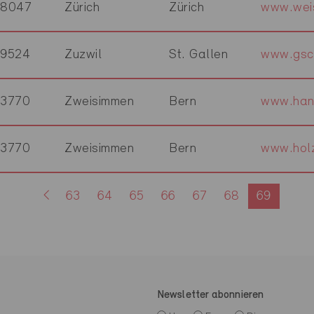
8047
Zürich
Zürich
www.weis
9524
Zuzwil
St. Gallen
www.gsc
3770
Zweisimmen
Bern
www.han
3770
Zweisimmen
Bern
www.holz
63
64
65
66
67
68
69
Newsletter abonnieren