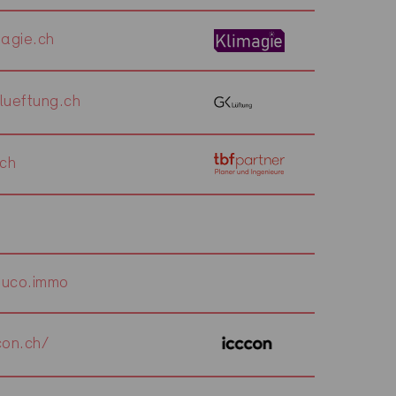
agie.ch
ueftung.ch
ch
uco.immo
on.ch/