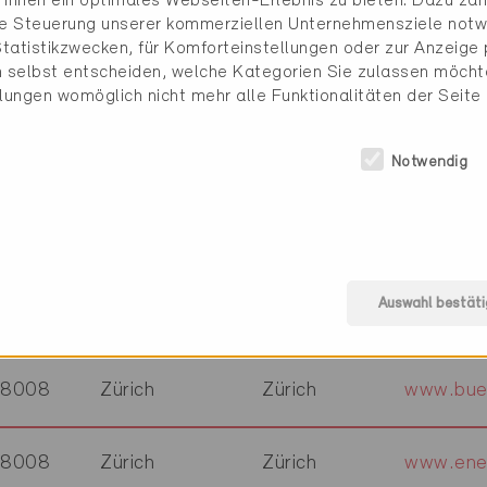
Ihnen ein optimales Webseiten-Erlebnis zu bieten. Dazu zähl
8045
Zürich
Zürich
www.pfen
die Steuerung unserer kommerziellen Unternehmensziele notw
tatistikzwecken, für Komforteinstellungen oder zur Anzeige p
 selbst entscheiden, welche Kategorien Sie zulassen möchte
llungen womöglich nicht mehr alle Funktionalitäten der Seite
8005
Zürich
Zürich
www.ligh
Notwendig
8050
Zürich
Zürich
www.hss
8001
Zürich
Zürich
Auswahl bestäti
8048
Zürich
Zürich
www.cor
8008
Zürich
Zürich
www.bueh
8008
Zürich
Zürich
www.ener