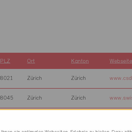
PLZ
Ort
Kanton
Webseit
8021
Zürich
Zürich
www.csd
8045
Zürich
Zürich
www.swis
8048
Zürich
Zürich
www.kom