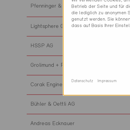
Wir verwenden Cookies, um 
Pfenninger & Partner AG
Betrieb der Seite und für 
die lediglich zu anonymen S
genutzt werden. Sie können
dass auf Basis Ihrer Einste
Lightsphere GmbH
HSSP AG
Grolimund + Partner AG
Datenschutz
Impressum
Corak Engineering
Bühler & Oettli AG
Andreas Ecknauer