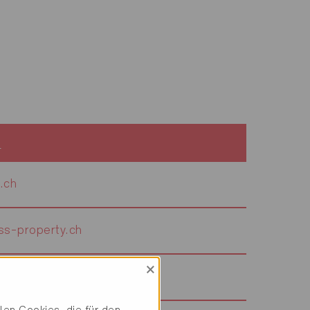
e
.ch
s-property.ch
×
fonie.ch