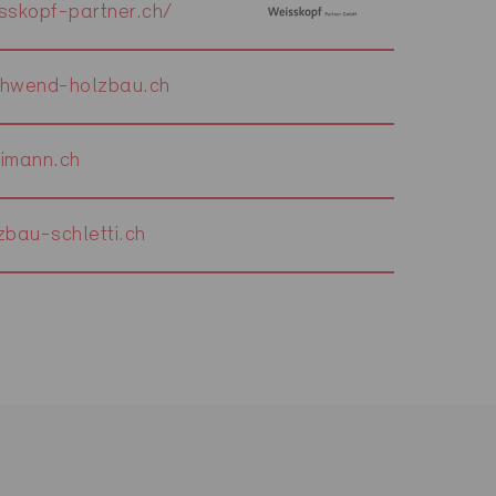
skopf-partner.ch/
hwend-holzbau.ch
imann.ch
bau-schletti.ch