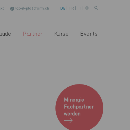
kt
label-plattform.ch
DE
|
FR
|
IT
|
äude
Partner
Kurse
Events
Minergie
Fachpartner
werden