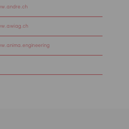
w.andre.ch
w.awiag.ch
w.anima.engineering