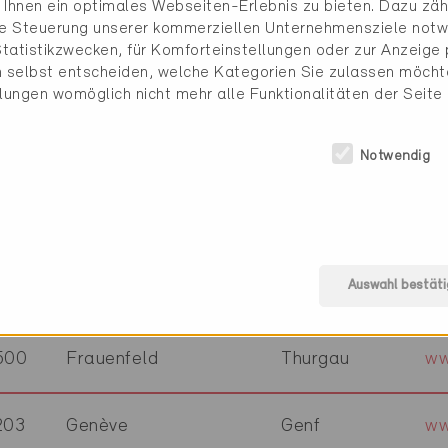
Ihnen ein optimales Webseiten-Erlebnis zu bieten. Dazu zähl
600
Lenzburg
Aargau
ww
die Steuerung unserer kommerziellen Unternehmensziele notw
tatistikzwecken, für Komforteinstellungen oder zur Anzeige p
 selbst entscheiden, welche Kategorien Sie zulassen möchte
056
Basel
Basel-Stadt
ww
llungen womöglich nicht mehr alle Funktionalitäten der Seite
800
Thalwil
Zürich
ww
Notwendig
300
La Chaux-de-Fonds
Neuenburg
ww
Auswahl bestäti
050
Zürich
Zürich
ww
500
Frauenfeld
Thurgau
ww
203
Genève
Genf
ww