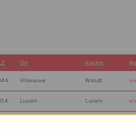
LZ
Ort
Kanton
We
844
Villeneuve
Waadt
ww
014
Luzern
Luzern
ww
612
Steffisburg
Bern
ww