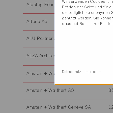
Wir verwenden Cookies, um 
Alpsteg Fenster AG
5
Betrieb der Seite und für 
die lediglich zu anonymen S
genutzt werden. Sie können
Alteno AG
4
dass auf Basis Ihrer Einste
ALU Partner AG
8
ALZA Architecture-Conseils Sàrl
2
Datenschutz
Impressum
Amstein + Walthert AG
8
Amstein + Walthert AG
8
Amstein + Walthert Genève SA
1