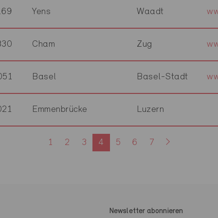
169
Yens
Waadt
ww
330
Cham
Zug
ww
051
Basel
Basel-Stadt
ww
021
Emmenbrücke
Luzern
1
2
3
4
5
6
7
Newsletter abonnieren