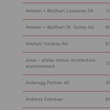
Amstein + Walthert Lausanne SA
1
Amstein + Walthert St. Gallen AG
9
Amstutz Holzbau AG
6
anae - atelier nature architecture
1
environnement
Anderegg Partner AG
4
Andreas Ecknauer
8