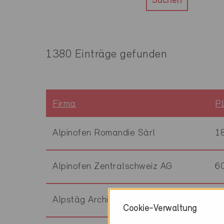
Suchen
1380 Einträge gefunden
Firma
P
Alpinofen Romandie Sàrl
1
Alpinofen Zentralschweiz AG
6
Alpstäg Architektur AG
3
Cookie-Verwaltung