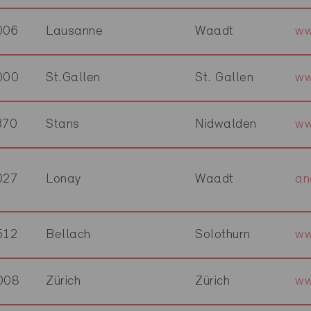
006
Lausanne
Waadt
ww
000
St.Gallen
St. Gallen
ww
370
Stans
Nidwalden
ww
027
Lonay
Waadt
an
512
Bellach
Solothurn
ww
008
Zürich
Zürich
ww