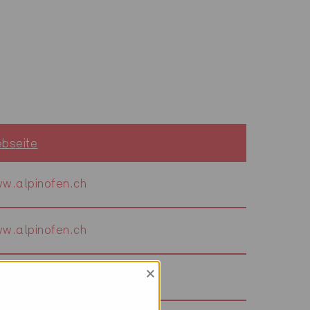
bseite
w.alpinofen.ch
w.alpinofen.ch
×
w.alpstaegarch.ch