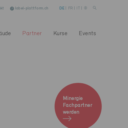
kt
label-plattform.ch
DE
|
FR
|
IT
|
äude
Partner
Kurse
Events
Minergie
Fachpartner
werden