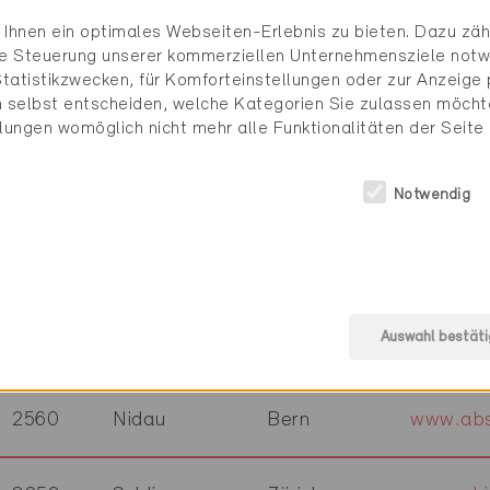
1304
Cossonay
Waadt
www.adm
Ihnen ein optimales Webseiten-Erlebnis zu bieten. Dazu zähl
die Steuerung unserer kommerziellen Unternehmensziele notw
tatistikzwecken, für Komforteinstellungen oder zur Anzeige p
8304
Wallisellen
Zürich
www.ada
 selbst entscheiden, welche Kategorien Sie zulassen möchte
llungen womöglich nicht mehr alle Funktionalitäten der Seite
1610
Vuibroye
Waadt
www.ace
Notwendig
1027
Lonay
Waadt
www.aca
Auswahl bestäti
6340
Baar
Zug
www.abt
2560
Nidau
Bern
www.abs