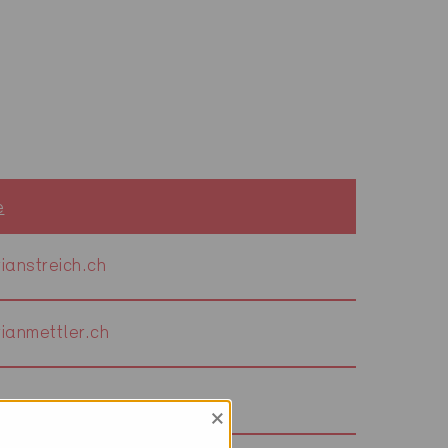
e
anstreich.ch
ianmettler.ch
×