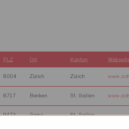
PLZ
Ort
Kanton
Webseit
8004
Zürich
Zürich
www.adri
8717
Benken
St. Gallen
www.adr
9473
Gams
St. Gallen