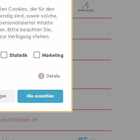
-inergie.ch
en Cookies, die für den
endig sind, sowie solche,
ersonalisierter Inhalte
li.ch
n. Bitte beachten Sie,
 zur Verfügung stehen.
-tech.ch
Statistik
Marketing
rre.ch
Details
gen
Alle auswählen
-holzbau.ch
architekten.ch