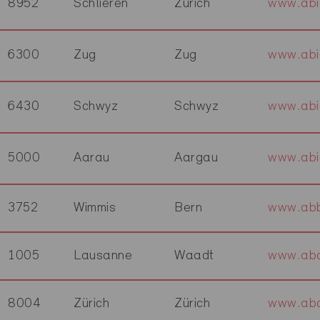
8952
Schlieren
Zürich
www.abi
6300
Zug
Zug
www.abi
6430
Schwyz
Schwyz
www.abi
5000
Aarau
Aargau
www.abi
3752
Wimmis
Bern
www.abb
1005
Lausanne
Waadt
www.aba
8004
Zürich
Zürich
www.aba