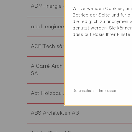
ADM-inergie Sàrl
Wir verwenden Cookies, um 
Betrieb der Seite und für 
die lediglich zu anonymen S
adali engineering gmbh
genutzt werden. Sie können
dass auf Basis Ihrer Einste
ACE'Tech sàrl
A Carré Architecture et Aménagement
SA
Datenschutz
Impressum
Abt Holzbau AG
ABS Architekten AG