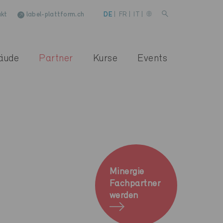
kt
label-plattform.ch
DE
|
FR
|
IT
|
äude
Partner
Kurse
Events
Minergie
Fachpartner
werden