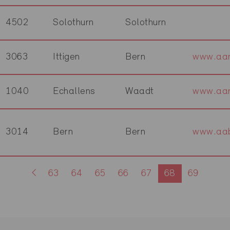
4502
Solothurn
Solothurn
3063
Ittigen
Bern
www.aar
1040
Echallens
Waadt
www.aar
3014
Bern
Bern
www.aab
63
64
65
66
67
68
69