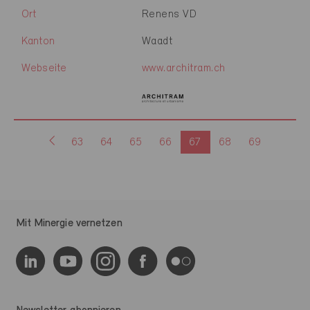
Ort
Renens VD
Kanton
Waadt
Webseite
www.architram.ch
63
64
65
66
67
68
69
Mit Minergie vernetzen