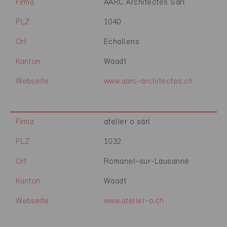
Firma
AARC Architectes Sàrl
PLZ
1040
Ort
Echallens
Kanton
Waadt
Webseite
www.aarc-architectes.ch
Firma
atelier o sàrl
PLZ
1032
Ort
Romanel-sur-Lausanne
Kanton
Waadt
Webseite
www.atelier-o.ch