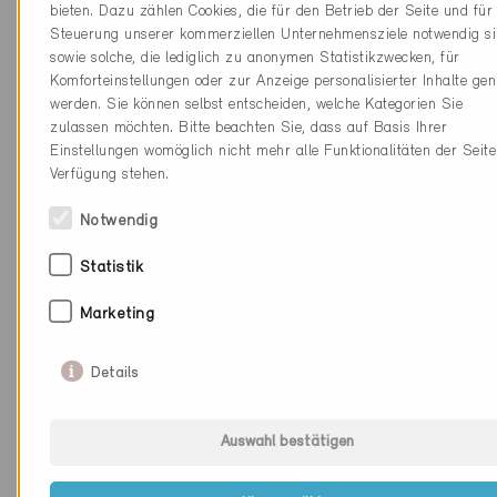
bieten. Dazu zählen Cookies, die für den Betrieb der Seite und für 
PLZ
1027
Steuerung unserer kommerziellen Unternehmensziele notwendig si
sowie solche, die lediglich zu anonymen Statistikzwecken, für
Ort
Lonay
Komforteinstellungen oder zur Anzeige personalisierter Inhalte gen
werden. Sie können selbst entscheiden, welche Kategorien Sie
Kanton
Waadt
zulassen möchten. Bitte beachten Sie, dass auf Basis Ihrer
Einstellungen womöglich nicht mehr alle Funktionalitäten der Seite
Webseite
www.acarre.ch
Verfügung stehen.
Notwendig
Firma
Sto SA
Statistik
PLZ
1027
Marketing
Ort
Lonay
Kanton
Waadt
Details
Webseite
www.stoag.com
Auswahl bestätigen