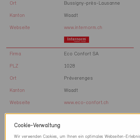
Ort
Bussigny-près-Lausanne
Kanton
Waadt
Webseite
www.internorm.ch
Firma
Eco Confort SA
PLZ
1028
Ort
Préverenges
Kanton
Waadt
Webseite
www.eco-confort.ch
Cookie-Verwaltung
Firma
A Carré Architecture et
Aménagement SA
Wir verwenden Cookies, um Ihnen ein optimales Webseiten-Erlebni