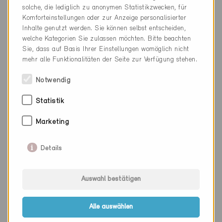
solche, die lediglich zu anonymen Statistikzwecken, für
Komforteinstellungen oder zur Anzeige personalisierter
Griesser AG
Modul Anbieter
Inhalte genutzt werden. Sie können selbst entscheiden,
8355
welche Kategorien Sie zulassen möchten. Bitte beachten
PLZ
Sie, dass auf Basis Ihrer Einstellungen womöglich nicht
Aadorf
Ort
mehr alle Funktionalitäten der Seite zur Verfügung stehen.
Solozip II
Bezeichnung
Notwendig
Statistik
Marketing
Regazzi SA
Modul Anbieter
6596
PLZ
Details
Gordola
Ort
Auswahl bestätigen
Regapak
Bezeichnung
Alle auswählen