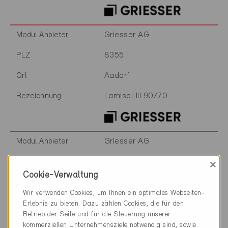
Griesser AG
Modul Anbieter
8355
PLZ
Aadorf
Ort
Lamisol III 90/70
Bezeichnung
Griesser AG
Modul Anbieter
8355
PLZ
×
Cookie-Verwaltung
Aadorf
Ort
Wir verwenden Cookies, um Ihnen ein optimales Webseiten-
Metalunic / Metalunic Sinus
Bezeichnung
Erlebnis zu bieten. Dazu zählen Cookies, die für den
Betrieb der Seite und für die Steuerung unserer
kommerziellen Unternehmensziele notwendig sind, sowie