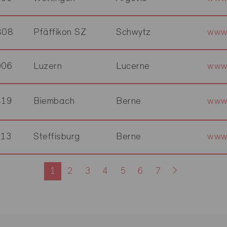
808
Pfäffikon SZ
Schwytz
www.
006
Luzern
Lucerne
www
419
Biembach
Berne
www
613
Steffisburg
Berne
www.
1
2
3
4
5
6
7