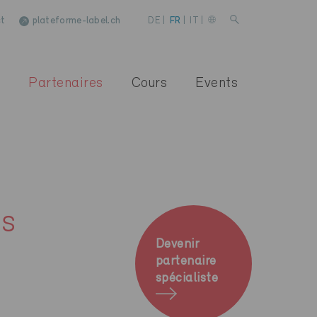
t
plateforme-label.ch
DE
|
FR
|
IT
|
Partenaires
Cours
Events
es
Devenir
partenaire
spécialiste