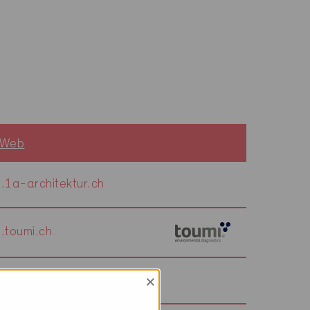
 Web
1a-architektur.ch
toumi.ch
×
2sd-architekten.ch