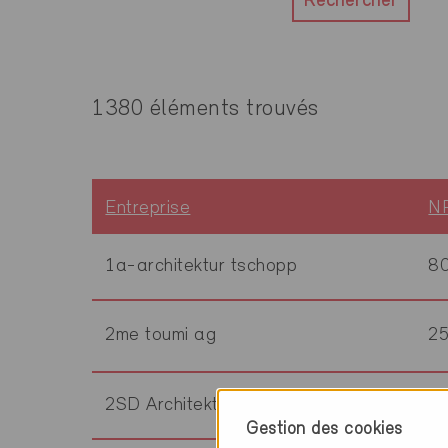
Rechercher
1380 éléments trouvés
Entreprise
N
1a-architektur tschopp
8
2me toumi ag
2
2SD Architekten AG
9
Gestion des cookies