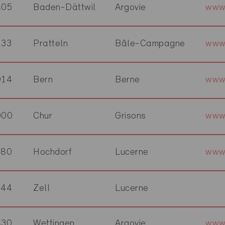
405
Baden-Dättwil
Argovie
www
133
Pratteln
Bâle-Campagne
www
014
Bern
Berne
www
000
Chur
Grisons
www
280
Hochdorf
Lucerne
www
144
Zell
Lucerne
430
Wettingen
Argovie
www.