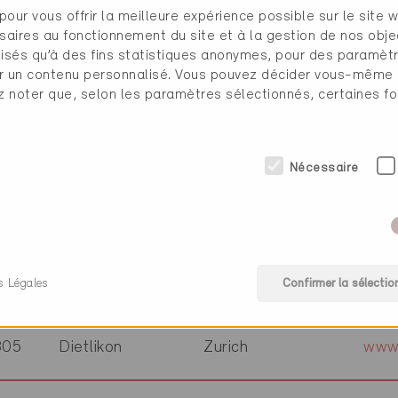
pour vous offrir la meilleure expérience possible sur le site 
806
St.-Légier
Vaud
www.
saires au fonctionnement du site et à la gestion de nos obje
ilisés qu’à des fins statistiques anonymes, pour des paramè
cher un contenu personnalisé. Vous pouvez décider vous-même
856
Glashütten
Argovie
www.
ez noter que, selon les paramètres sélectionnés, certaines fo
404
Winterthur
Zurich
3-pl
Nécessaire
280
Kreuzlingen
Zurich
www
134
Adliswil
Zurich
www
s Légales
Confirmer la sélectio
305
Dietlikon
Zurich
www