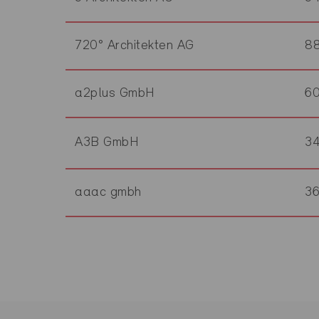
720° Architekten AG
8
a2plus GmbH
6
A3B GmbH
3
aaac gmbh
3