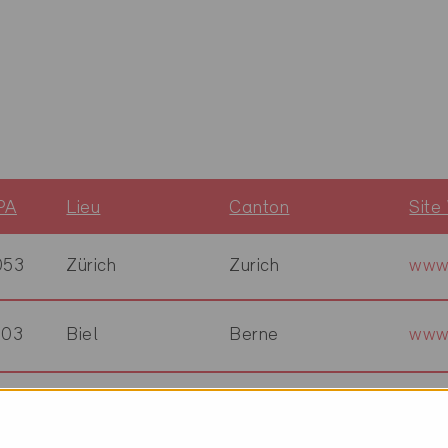
PA
Lieu
Canton
Site
053
Zürich
Zurich
www.
503
Biel
Berne
www.
500
Wil SG
Saint-Gall
www.