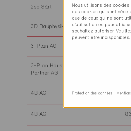
Nous utilisons des cookies 
2so Sàrl
1
des cookies qui sont néces
que de ceux qui ne sont ut
d’utilisation ou pour affi
3D Bauphysik Huth GmbH
4
souhaitez autoriser. Veuill
peuvent être indisponibles.
3-Plan AG
8
3-Plan Haustechnik Violka &
8
Partner AG
4B AG
8
Protection des données
Mention
4B AG
8