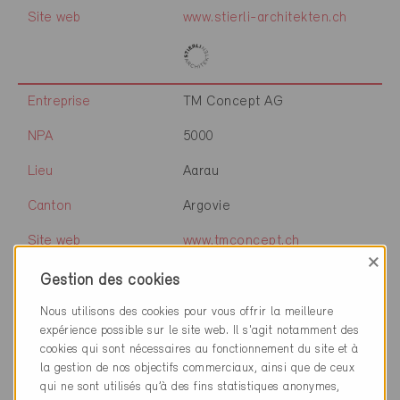
Site web
www.stierli-architekten.ch
Entreprise
TM Concept AG
NPA
5000
Lieu
Aarau
Canton
Argovie
Site web
www.tmconcept.ch
×
Gestion des cookies
Entreprise
Hertig Noetzli | Architekten
Nous utilisons des cookies pour vous offrir la meilleure
expérience possible sur le site web. Il s'agit notamment des
NPA
5001
cookies qui sont nécessaires au fonctionnement du site et à
la gestion de nos objectifs commerciaux, ainsi que de ceux
Lieu
Aarau
qui ne sont utilisés qu’à des fins statistiques anonymes,