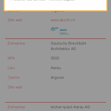
Lieu
Aarau
Canton
Argovie
Site web
www.abicht.ch
Entreprise
Gautschy Brechbühl
Architektur AG
NPA
5000
Lieu
Aarau
Canton
Argovie
Site web
Entreprise
eicher+pauli Aarau AG