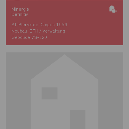
Minergie
Definitiv
St-Pierre-de-Clages 1956
Neubau, EFH / Verwaltung
Gebäude VS-120