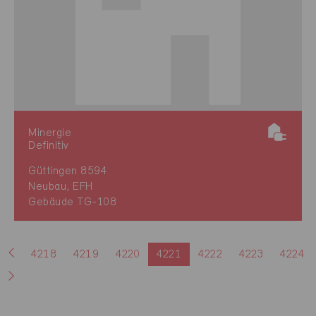
Minergie
Definitiv
Güttingen 8594
Neubau, EFH
Gebäude TG-108
4218
4219
4220
4221
4222
4223
4224