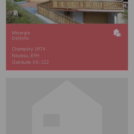
Minergie
Definitiv
Champéry 1874
Neubau, EFH
Gebäude VS-122