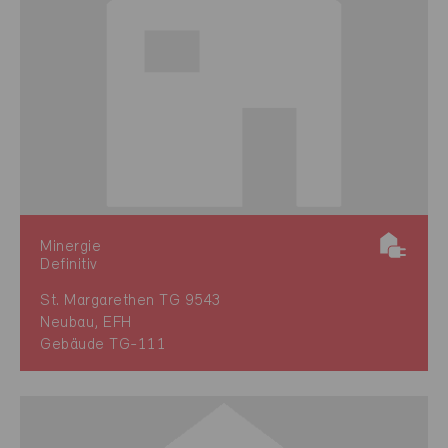
Minergie
Definitiv
St. Margarethen TG 9543
Neubau, EFH
Gebäude TG-111