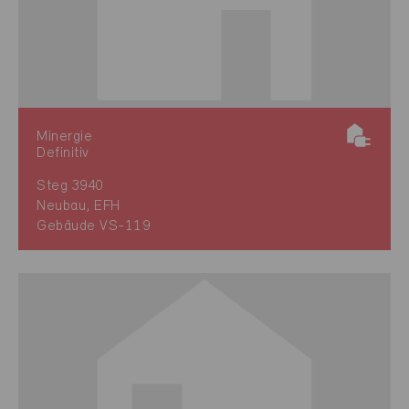
Minergie
Definitiv
Steg 3940
Neubau, EFH
Gebäude VS-119