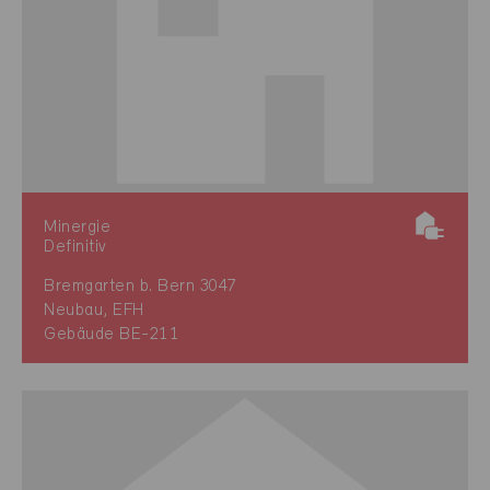
Minergie
Definitiv
Bremgarten b. Bern 3047
Neubau, EFH
Gebäude BE-211