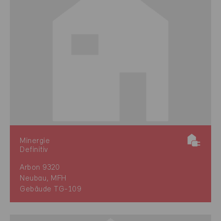
Minergie
Definitiv
Arbon 9320
Neubau, MFH
Gebäude TG-109