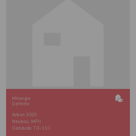
Minergie
Definitiv
Arbon 9320
Neubau, MFH
Gebäude TG-110