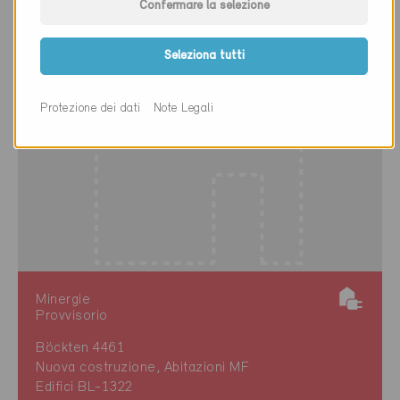
Confermare la selezione
Seleziona tutti
Protezione dei dati
Note Legali
Minergie
Provvisorio
Böckten 4461
Nuova costruzione, Abitazioni MF
Edifici BL-1322