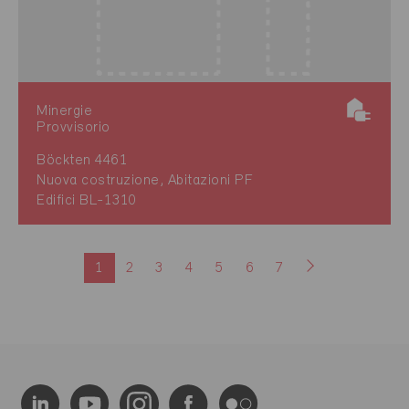
Minergie
Provvisorio
Böckten 4461
Nuova costruzione, Abitazioni PF
Edifici BL-1310
1
2
3
4
5
6
7