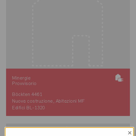
Minergie
Provvisorio
Böckten 4461
Nuova costruzione, Abitazioni MF
Edifici BL-1320
×