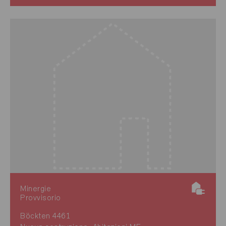
Minergie
Provvisorio
Böckten 4461