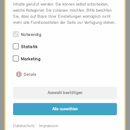
Inhalte genutzt werden. Sie können selbst entscheiden,
Kanton
Basel-Stadt
welche Kategorien Sie zulassen möchten. Bitte beachten
Sie, dass auf Basis Ihrer Einstellungen womöglich nicht
Webseite
www.ittenbrechbuehl.ch
mehr alle Funktionalitäten der Seite zur Verfügung stehen.
Notwendig
Firma
E. Kalt AG, Klima- und
Energietechnik
Statistik
PLZ
4054
Marketing
Ort
Basel 2 Zustellung
Details
Kanton
Basel-Stadt
Webseite
www.ekaltag.ch
Auswahl bestätigen
Alle auswählen
Firma
Jörg AG
Datenschutz
Impressum
PLZ
3315