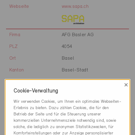
Webseite
www.sapa.ch
Firma
AFG Basler AG
PLZ
4054
Ort
Basel
Kanton
Basel-Stadt
Webseite
www.afg-basler.swiss
×
Cookie-Verwaltung
Wir verwenden Cookies, um Ihnen ein optimales Webseiten-
Firma
Itten+Brechbühl AG
Erlebnis zu bieten. Dazu zählen Cookies, die für den
Betrieb der Seite und für die Steuerung unserer
PLZ
4002
kommerziellen Unternehmensziele notwendig sind, sowie
solche, die lediglich zu anonymen Statistikzwecken, für
Ort
Basel
Komforteinstellungen oder zur Anzeige personalisierter