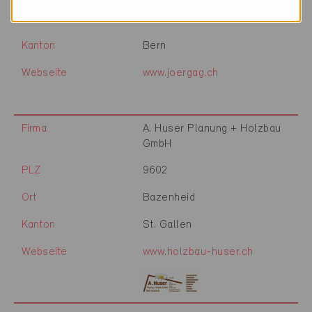
Ort
Bätterkinden
Kanton
Bern
Webseite
www.joergag.ch
Firma
A. Huser Planung + Holzbau
GmbH
PLZ
9602
Ort
Bazenheid
Kanton
St. Gallen
Webseite
www.holzbau-huser.ch