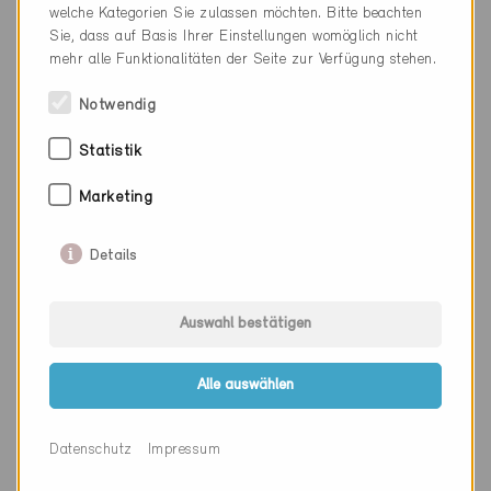
welche Kategorien Sie zulassen möchten. Bitte beachten
Sie, dass auf Basis Ihrer Einstellungen womöglich nicht
mehr alle Funktionalitäten der Seite zur Verfügung stehen.
Firma
Zellweger Architekten AG
Notwendig
PLZ
3600
Statistik
Ort
Thun
Kanton
Bern
Marketing
Webseite
www.za-ag.ch
Details
Auswahl bestätigen
Firma
Zeugin Bauberatungen AG
PLZ
3110
Alle auswählen
Ort
Münsingen
Datenschutz
Impressum
Kanton
Bern