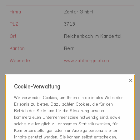
Firma
Zahler GmbH
PLZ
3713
Ort
Reichenbach im Kandertal
Kanton
Bern
Webseite
www.zahler-gmbh.ch
×
Firma
Zaugg Architektur AG
Cookie-Verwaltung
Wir verwenden Cookies, um Ihnen ein optimales Webseiten-
PLZ
3439
Erlebnis zu bieten. Dazu zählen Cookies, die für den
Ort
Ranflüh
Betrieb der Seite und für die Steuerung unserer
kommerziellen Unternehmensziele notwendig sind, sowie
Kanton
Bern
solche, die lediglich zu anonymen Statistikzwecken, für
Komforteinstellungen oder zur Anzeige personalisierter
Webseite
www.zaugg-architektur.ch
Inhalte genutzt werden. Sie können selbst entscheiden,