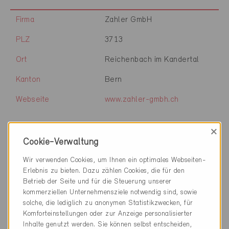
Firma
Zahler GmbH
PLZ
3713
Ort
Reichenbach im Kandertal
Kanton
Bern
Webseite
www.zahler-gmbh.ch
×
Firma
Zaugg Architektur AG
Cookie-Verwaltung
Wir verwenden Cookies, um Ihnen ein optimales Webseiten-
PLZ
3439
Erlebnis zu bieten. Dazu zählen Cookies, die für den
Ort
Ranflüh
Betrieb der Seite und für die Steuerung unserer
kommerziellen Unternehmensziele notwendig sind, sowie
Kanton
Bern
solche, die lediglich zu anonymen Statistikzwecken, für
Komforteinstellungen oder zur Anzeige personalisierter
Webseite
www.zaugg-architektur.ch
Inhalte genutzt werden. Sie können selbst entscheiden,