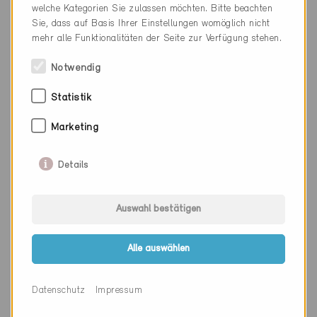
welche Kategorien Sie zulassen möchten. Bitte beachten
Sie, dass auf Basis Ihrer Einstellungen womöglich nicht
mehr alle Funktionalitäten der Seite zur Verfügung stehen.
Firma
Zellweger Architekten AG
Notwendig
PLZ
3600
Statistik
Ort
Thun
Kanton
Bern
Marketing
Webseite
www.za-ag.ch
Details
Auswahl bestätigen
Firma
Zeugin Bauberatungen AG
PLZ
3110
Alle auswählen
Ort
Münsingen
Datenschutz
Impressum
Kanton
Bern