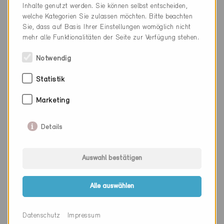
Inhalte genutzt werden. Sie können selbst entscheiden,
Webseite
www.4-b.ch
welche Kategorien Sie zulassen möchten. Bitte beachten
Sie, dass auf Basis Ihrer Einstellungen womöglich nicht
mehr alle Funktionalitäten der Seite zur Verfügung stehen.
Notwendig
Firma
4B AG
Statistik
PLZ
5405
Marketing
Ort
Baden-Dättwil
Kanton
Aargau
Details
Webseite
www.4-b.ch
Auswahl bestätigen
Alle auswählen
Firma
4B AG
PLZ
4133
Datenschutz
Impressum