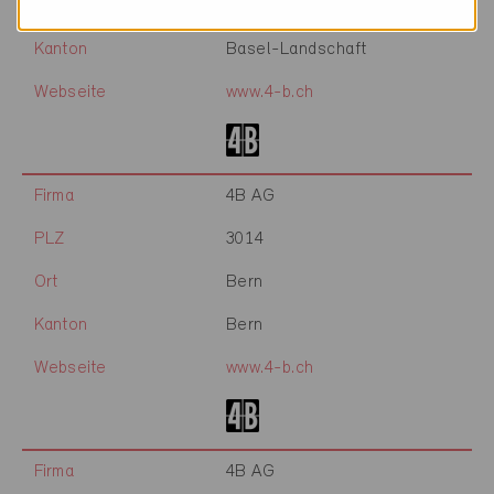
Ort
Pratteln
Kanton
Basel-Landschaft
Webseite
www.4-b.ch
Firma
4B AG
PLZ
3014
Ort
Bern
Kanton
Bern
Webseite
www.4-b.ch
Firma
4B AG