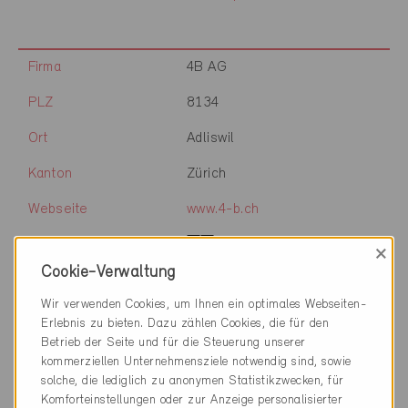
Firma
4B AG
PLZ
8134
Ort
Adliswil
Kanton
Zürich
Webseite
www.4-b.ch
×
Cookie-Verwaltung
Firma
4B AG
Wir verwenden Cookies, um Ihnen ein optimales Webseiten-
Erlebnis zu bieten. Dazu zählen Cookies, die für den
PLZ
8305
Betrieb der Seite und für die Steuerung unserer
kommerziellen Unternehmensziele notwendig sind, sowie
Ort
Dietlikon
solche, die lediglich zu anonymen Statistikzwecken, für
Komforteinstellungen oder zur Anzeige personalisierter
Kanton
Zürich