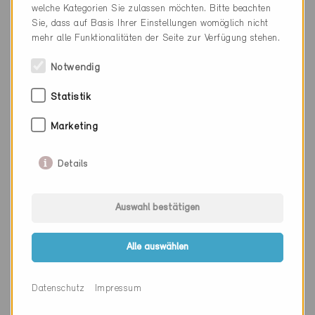
welche Kategorien Sie zulassen möchten. Bitte beachten
Sie, dass auf Basis Ihrer Einstellungen womöglich nicht
mehr alle Funktionalitäten der Seite zur Verfügung stehen.
Firma
Zellweger Architekten AG
Notwendig
PLZ
3600
Statistik
Ort
Thun
Kanton
Bern
Marketing
Webseite
www.za-ag.ch
Details
Auswahl bestätigen
Firma
Zeugin Bauberatungen AG
PLZ
3110
Alle auswählen
Ort
Münsingen
Datenschutz
Impressum
Kanton
Bern