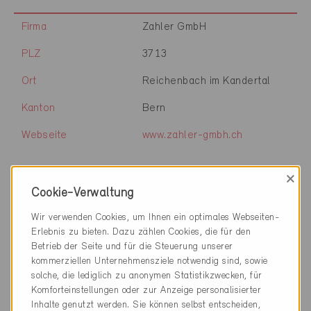
Firma
Zahler GmbH
PLZ
3713
Ort
Reichenbach im Kandertal
Kanton
Bern
Webseite
www.zahler-gmbh.ch
×
Firma
Zaugg Architektur AG
Cookie-Verwaltung
Wir verwenden Cookies, um Ihnen ein optimales Webseiten-
PLZ
3439
Erlebnis zu bieten. Dazu zählen Cookies, die für den
Ort
Ranflüh
Betrieb der Seite und für die Steuerung unserer
kommerziellen Unternehmensziele notwendig sind, sowie
Kanton
Bern
solche, die lediglich zu anonymen Statistikzwecken, für
Komforteinstellungen oder zur Anzeige personalisierter
Webseite
www.zaugg-architektur.ch
Inhalte genutzt werden. Sie können selbst entscheiden,