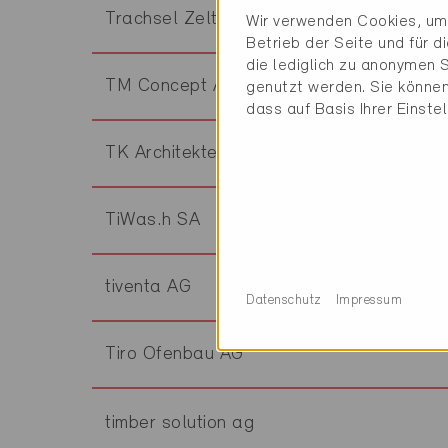
Trachsel Zeltner Architekten AG
Wir verwenden Cookies, um 
Betrieb der Seite und für 
die lediglich zu anonymen S
TM Concept AG
genutzt werden. Sie können
dass auf Basis Ihrer Einste
TK Architekten AG
TiWas.h SA
tiventa AG
Datenschutz
Impressum
Tiro Ofenbau AG
timber solution ag