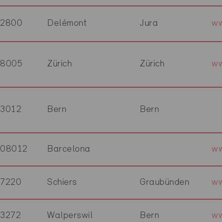
2800
Delémont
Jura
ww
8005
Zürich
Zürich
ww
3012
Bern
Bern
08012
Barcelona
ww
7220
Schiers
Graubünden
ww
3272
Walperswil
Bern
ww