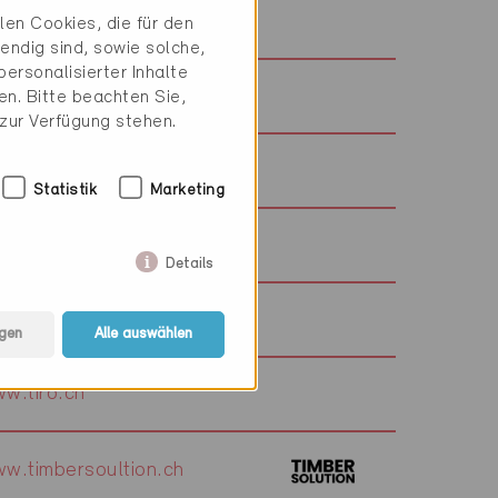
w.tzarch.ch
en Cookies, die für den
endig sind, sowie solche,
ersonalisierter Inhalte
w.tmconcept.ch
n. Bitte beachten Sie,
 zur Verfügung stehen.
w.tkarchitekten.ch
Statistik
Marketing
w.tiwash.ch
Details
w.tiventa.ch
gen
Alle auswählen
w.tiro.ch
w.timbersoultion.ch