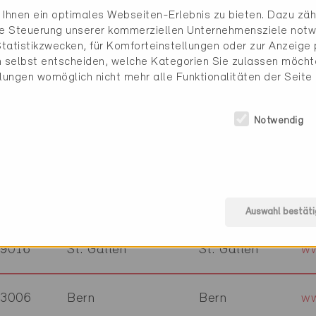
3600
Thun
Bern
ww
Ihnen ein optimales Webseiten-Erlebnis zu bieten. Dazu zähl
die Steuerung unserer kommerziellen Unternehmensziele notw
tatistikzwecken, für Komforteinstellungen oder zur Anzeige p
5000
Aarau
Aargau
ww
 selbst entscheiden, welche Kategorien Sie zulassen möchte
llungen womöglich nicht mehr alle Funktionalitäten der Seite
8006
Zürich
Zürich
ww
Notwendig
6830
Chiasso
Tessin
ww
5024
Küttigen
Aargau
ww
Auswahl bestäti
9016
St. Gallen
St. Gallen
ww
3006
Bern
Bern
ww