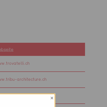
bseite
w.trovatelli.ch
w.tribu-architecture.ch
w.treier.ch
×