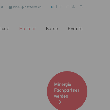
kt
label-plattform.ch
DE
|
FR
|
IT
|
äude
Partner
Kurse
Events
Minergie
Fachpartner
werden