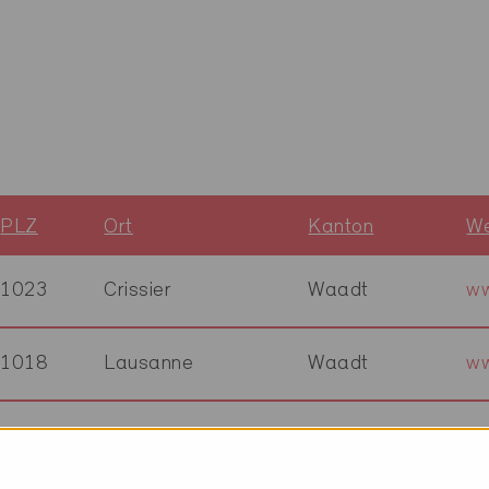
PLZ
Ort
Kanton
We
1023
Crissier
Waadt
ww
1018
Lausanne
Waadt
ww
5107
Schinznach Dorf
Aargau
ww