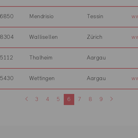
6850
Mendrisio
Tessin
ww
8304
Wallisellen
Zürich
ww
5112
Thalheim
Aargau
5430
Wettingen
Aargau
ww
3
4
5
6
7
8
9