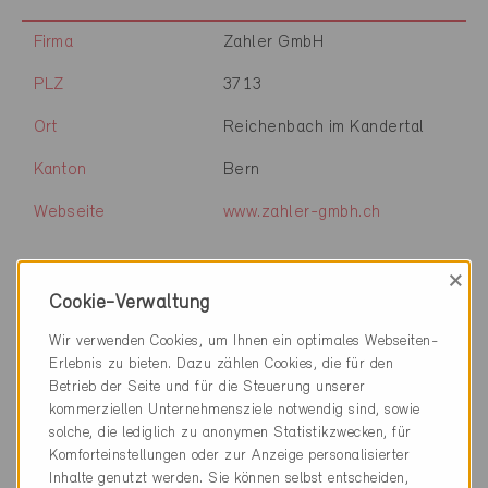
Firma
Zahler GmbH
PLZ
3713
Ort
Reichenbach im Kandertal
Kanton
Bern
Webseite
www.zahler-gmbh.ch
×
Firma
Zaugg Architektur AG
Cookie-Verwaltung
Wir verwenden Cookies, um Ihnen ein optimales Webseiten-
PLZ
3439
Erlebnis zu bieten. Dazu zählen Cookies, die für den
Ort
Ranflüh
Betrieb der Seite und für die Steuerung unserer
kommerziellen Unternehmensziele notwendig sind, sowie
Kanton
Bern
solche, die lediglich zu anonymen Statistikzwecken, für
Komforteinstellungen oder zur Anzeige personalisierter
Webseite
www.zaugg-architektur.ch
Inhalte genutzt werden. Sie können selbst entscheiden,