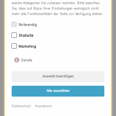
welche Kategorien Sie zulassen möchten. Bitte beachten
Sie, dass auf Basis Ihrer Einstellungen womöglich nicht
mehr alle Funktionalitäten der Seite zur Verfügung stehen.
Firma
Zellweger Architekten AG
Notwendig
PLZ
3600
Statistik
Ort
Thun
Kanton
Bern
Marketing
Webseite
www.za-ag.ch
Details
Auswahl bestätigen
Firma
Zeugin Bauberatungen AG
PLZ
3110
Alle auswählen
Ort
Münsingen
Datenschutz
Impressum
Kanton
Bern