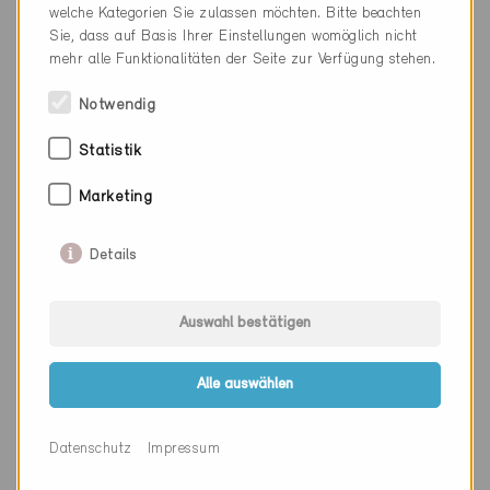
welche Kategorien Sie zulassen möchten. Bitte beachten
Sie, dass auf Basis Ihrer Einstellungen womöglich nicht
mehr alle Funktionalitäten der Seite zur Verfügung stehen.
Firma
Zellweger Architekten AG
Notwendig
PLZ
3600
Statistik
Ort
Thun
Kanton
Bern
Marketing
Webseite
www.za-ag.ch
Details
Auswahl bestätigen
Firma
Zeugin Bauberatungen AG
PLZ
3110
Alle auswählen
Ort
Münsingen
Datenschutz
Impressum
Kanton
Bern