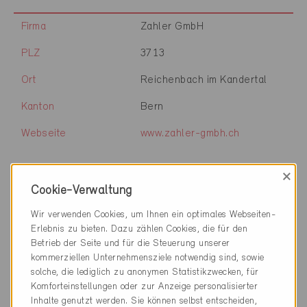
Firma
Zahler GmbH
PLZ
3713
Ort
Reichenbach im Kandertal
Kanton
Bern
Webseite
www.zahler-gmbh.ch
×
Firma
Zaugg Architektur AG
Cookie-Verwaltung
Wir verwenden Cookies, um Ihnen ein optimales Webseiten-
PLZ
3439
Erlebnis zu bieten. Dazu zählen Cookies, die für den
Ort
Ranflüh
Betrieb der Seite und für die Steuerung unserer
kommerziellen Unternehmensziele notwendig sind, sowie
Kanton
Bern
solche, die lediglich zu anonymen Statistikzwecken, für
Komforteinstellungen oder zur Anzeige personalisierter
Webseite
www.zaugg-architektur.ch
Inhalte genutzt werden. Sie können selbst entscheiden,