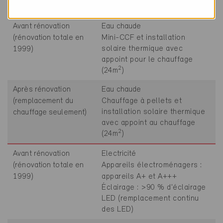
chauffage seulement)
Avant rénovation
Eau chaude
(rénovation totale en
Mini-CCF et installation
solaire thermique avec
1999)
appoint pour le chauffage
2
(24m
)
Après rénovation
Eau chaude
(remplacement du
Chauffage à pellets et
installation solaire thermique
chauffage seulement)
avec appoint au chauffage
2
(24m
)
Avant rénovation
Electricité
(rénovation totale en
Appareils électroménagers :
1999)
appareils A+ et A+++
Éclairage : >90 % d'éclairage
LED (remplacement continu
des LED)