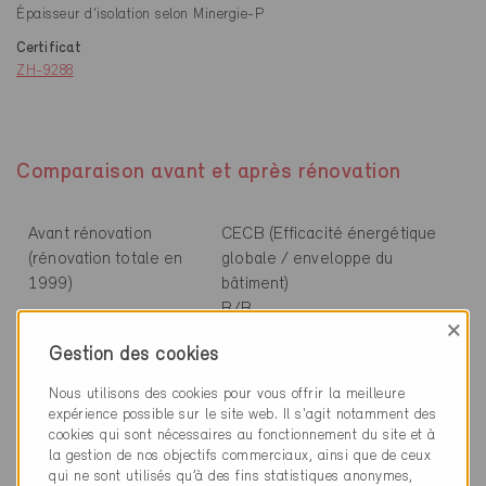
Épaisseur d'isolation selon Minergie-P
Certificat
ZH-9288
Comparaison avant et après rénovation
Avant rénovation
CECB (Efficacité énergétique
(rénovation totale en
globale / enveloppe du
1999)
bâtiment)
B/B
×
Après rénovation
CECB (Efficacité énergétique
Gestion des cookies
(remplacement du
globale / enveloppe du
Nous utilisons des cookies pour vous offrir la meilleure
chauffage seulement)
bâtiment)
expérience possible sur le site web. Il s'agit notamment des
B/B
cookies qui sont nécessaires au fonctionnement du site et à
la gestion de nos objectifs commerciaux, ainsi que de ceux
Avant rénovation
Renouvellement d’air
qui ne sont utilisés qu’à des fins statistiques anonymes,