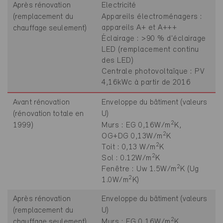
Après rénovation
Electricité
(remplacement du
Appareils électroménagers :
appareils A+ et A+++
chauffage seulement)
Éclairage : >90 % d'éclairage
LED (remplacement continu
des LED)
Centrale photovoltaïque : PV
4,16kWc à partir de 2016
Avant rénovation
Enveloppe du bâtiment (valeurs
(rénovation totale en
U)
2
1999)
Murs : EG 0,16W/m
K,
2
OG+DG 0,13W/m
K
2
Toit : 0,13 W/m
K
2
Sol : 0.12W/m
K
2
Fenêtre : Uw 1.5W/m
K (Ug
2
1.0W/m
K)
Après rénovation
Enveloppe du bâtiment (valeurs
(remplacement du
U)
2
chauffage seulement)
Murs : EG 0,16W/m
K,