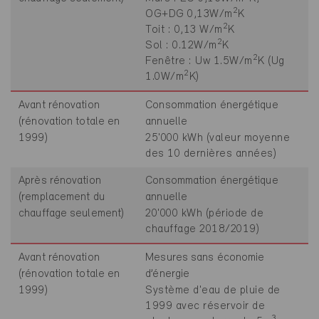
2
OG+DG 0,13W/m
K
2
Toit : 0,13 W/m
K
2
Sol : 0.12W/m
K
2
Fenêtre : Uw 1.5W/m
K (Ug
2
1.0W/m
K)
Avant rénovation
Consommation énergétique
(rénovation totale en
annuelle
1999)
25'000 kWh (valeur moyenne
des 10 dernières années)
Après rénovation
Consommation énergétique
(remplacement du
annuelle
chauffage seulement)
20'000 kWh (période de
chauffage 2018/2019)
Avant rénovation
Mesures sans économie
(rénovation totale en
d’énergie
1999)
Système d'eau de pluie de
1999 avec réservoir de
3