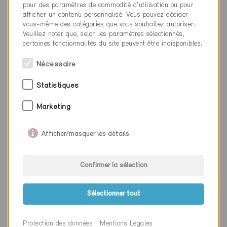
(rénovation totale en
Genvex 350 avec
pour des paramètres de commodité d’utilisation ou pour
récupération de chaleur
afficher un contenu personnalisé. Vous pouvez décider
1999)
vous-même des catégories que vous souhaitez autoriser.
(jusqu'en 2018)
Veuillez noter que, selon les paramètres sélectionnés,
certaines fonctionnalités du site peuvent être indisponibles.
Après rénovation
Renouvellement d’air
(remplacement du
Zehnder ComfoAir Q600 (à
Nécessaire
partir de 2018)
chauffage seulement)
Statistiques
Avant rénovation
Chauffage
(rénovation totale en
Jusqu'en 1999, fourneau
Marketing
1999)
électrique à accumulation
De 1999 à 2018, mini-CCF
Afficher/masquer les détails
avec Kompogas (jusqu'en
2006) et avec gaz liquide
(2006 à 2018) y compris
Confirmer la sélection
installation solaire thermique
avec appoint au chauffage à
2
partir de 2012 (24m
)
Sélectionner tout
Après rénovation
Chauffage
(remplacement du
Chaudière à pellets
Protection des données
Mentions Légales