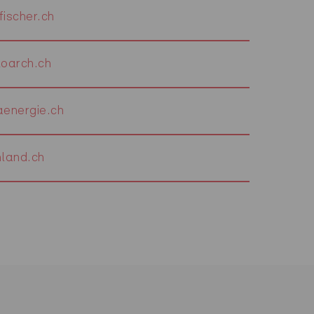
ischer.ch
oarch.ch
energie.ch
land.ch