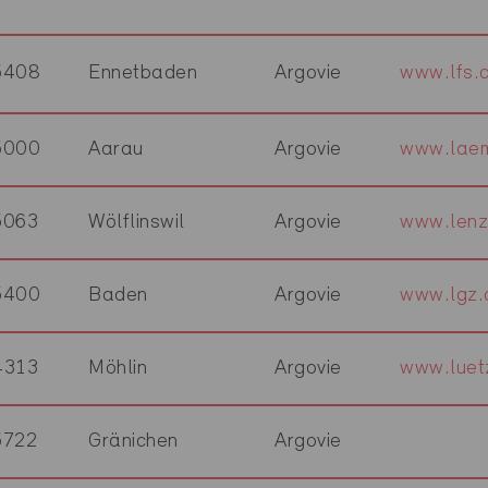
5408
Ennetbaden
Argovie
www.lfs.
5000
Aarau
Argovie
www.laem
5063
Wölflinswil
Argovie
www.lenz
5400
Baden
Argovie
www.lgz.
4313
Möhlin
Argovie
www.luet
5722
Gränichen
Argovie