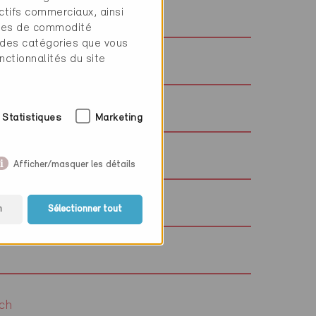
ctifs commerciaux, ainsi
instebler.ch
tres de commodité
 des catégories que vous
nctionnalités du site
ann-schneisingen.ch
oeder-ag.ch
Statistiques
Marketing
halbeisen.ch
Afficher/masquer les détails
pfer.ag
n
Sélectionner tout
ch