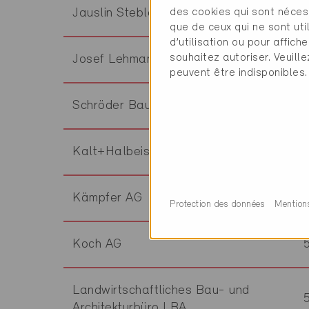
des cookies qui sont néces
Jauslin Stebler AG
que de ceux qui ne sont ut
d’utilisation ou pour affi
souhaitez autoriser. Veuill
Josef Lehmann Holzbau AG
peuvent être indisponibles.
Schröder Baumanagement GmbH
Kalt+Halbeisen Ingenieurbüro AG
Kämpfer AG
Protection des données
Mention
Koch AG
Landwirtschaftliches Bau- und
Architekturbüro LBA