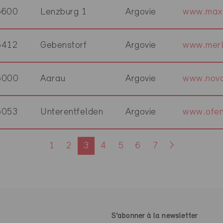
5600
Lenzburg 1
Argovie
www.maxf
5412
Gebenstorf
Argovie
www.merl
5000
Aarau
Argovie
www.nova
5053
Unterentfelden
Argovie
www.ofen
1
2
3
4
5
6
7
S’abonner à la newsletter