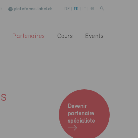
t
plateforme-label.ch
DE
|
FR
|
IT
|
Partenaires
Cours
Events
es
Devenir
partenaire
spécialiste