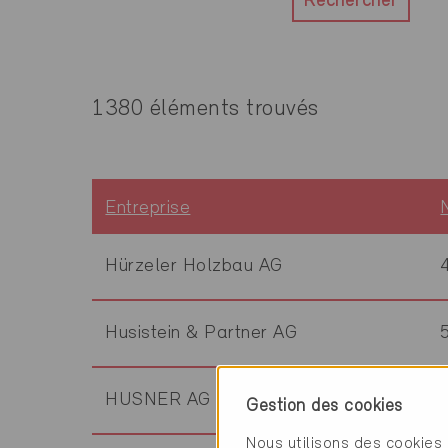
Rechercher
1380 éléments trouvés
Entreprise
Hürzeler Holzbau AG
Husistein & Partner AG
HUSNER AG Holzbau
Gestion des cookies
Nous utilisons des cookies 