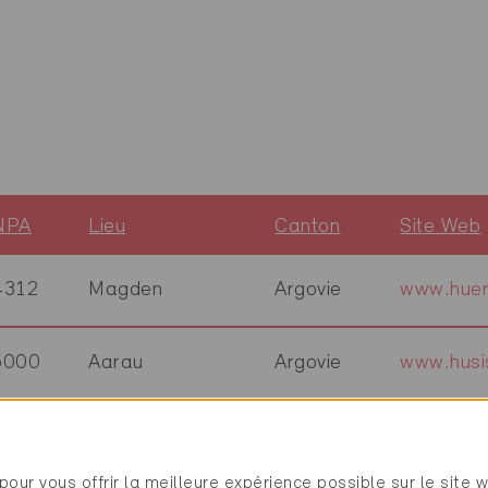
NPA
Lieu
Canton
Site Web
4312
Magden
Argovie
www.huer
5000
Aarau
Argovie
www.husi
5070
Frick
Argovie
www.husn
pour vous offrir la meilleure expérience possible sur le site 