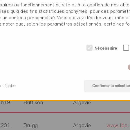
saires au fonctionnement du site et à la gestion de nos obje
4310
Rheinfelden
Argovie
www.jausl
ilisés qu’à des fins statistiques anonymes, pour des paramè
cher un contenu personnalisé. Vous pouvez décider vous-même
ez noter que, selon les paramètres sélectionnés, certaines fo
5425
Schneisingen
Argovie
www.lehm
5734
Reinach AG
Argovie
www.schr
Nécessaire
5314
Kleindöttingen
Argovie
www.kalt
5504
Othmarsingen
Argovie
www.kaem
s Légales
Confirmer la sélectio
5619
Büttikon
Argovie
5201
Brugg
Argovie
www.lba.