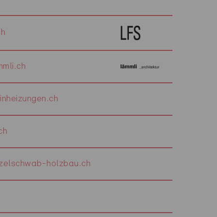
ch
mli.ch
inheizungen.ch
ch
zelschwab-holzbau.ch