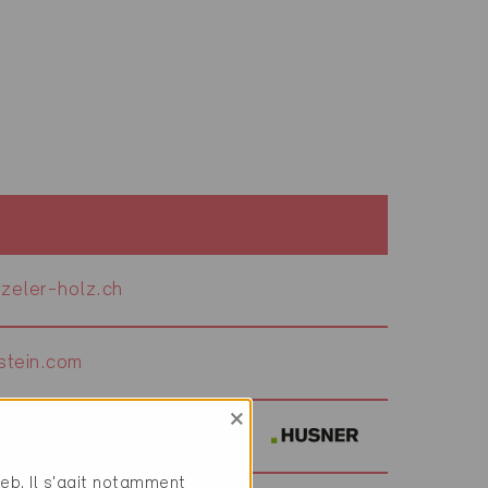
zeler-holz.ch
stein.com
×
er.ch
web. Il s'agit notamment