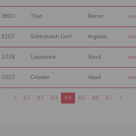
3600
Thun
Berna
ww
5107
Schinznach Dorf
Argovia
ww
1018
Lausanne
Vaud
ww
1023
Crissier
Vaud
ww
61
62
63
64
65
66
67