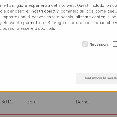
6850
Mendrisio
Ticino
ww
rirle la migliore esperienza del sito web. Questi includono i 
o e per gestire i nostri obiettivi commerciali, così come quell
i, impostazioni di convenienza o per visualizzare contenuti pe
3272
Walperswil
Berna
ww
gorie volete permettere. Si prega di notare che in base alle 
to possono essere disponibili.
7220
Schiers
Grigioni
ww
Necessari
08012
Barcelona
ww
8005
Zürich
Zurigo
ww
Confermare la selezi
3012
Bern
Berna