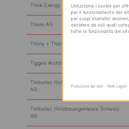
Think Exergy SA
Utilizziamo i cookie per off
per il funzionamento del sit
per scopi statistici anonim
Thomi AG
decidere da soli quali cate
tutte le funzionalità del si
Thöny + Thöny GmbH
Tigges Architekt
Timbatec Holzbauingenieure Schweiz
Protezione dei dati
Note Legali
AG
Timbatec Holzbauingenieure Schweiz
AG