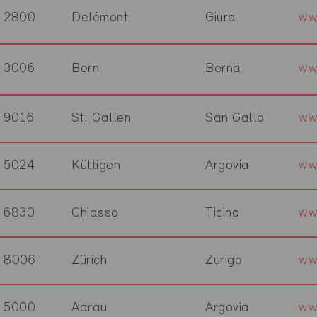
2800
Delémont
Giura
ww
3006
Bern
Berna
ww
9016
St. Gallen
San Gallo
ww
5024
Küttigen
Argovia
ww
6830
Chiasso
Ticino
ww
8006
Zürich
Zurigo
ww
5000
Aarau
Argovia
ww