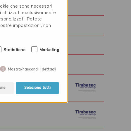
w.thinkexergy.ch
cookie che sono necessari
i utilizzati esclusivamente
rsonalizzati. Potete
w.thomiag.ch
vostre impostazioni, non
w.tt-ofen.ch
Statistiche
Marketing
w.tiggesarchitekt.ch
Mostra/nascondi i dettagli
w.timbatec.ch
one
Seleziona tutti