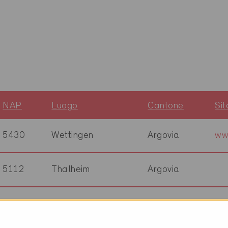
NAP
Luogo
Cantone
Si
5430
Wettingen
Argovia
ww
5112
Thalheim
Argovia
8304
Wallisellen
Zurigo
ww