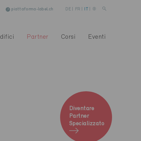
piattaforma-label.ch
DE
|
FR
|
IT
|
difici
Partner
Corsi
Eventi
Diventare
Partner
Specializzato