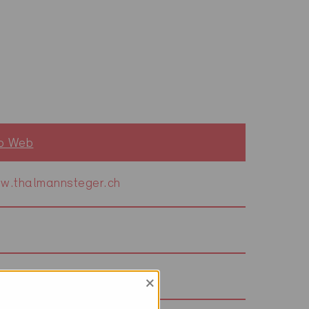
to Web
w.thalmannsteger.ch
w.thhp.ch
×