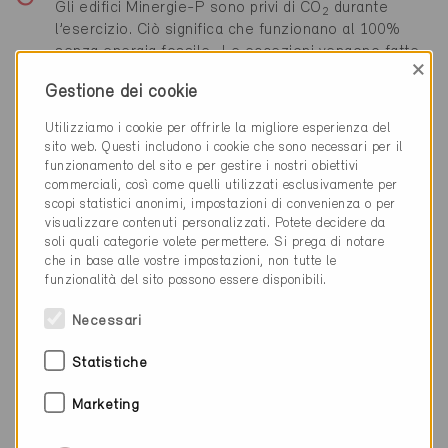
Gli edifici Minergie-P sono privi di CO
durante
2
l’esercizio. Ciò significa che funzionano al 100%
senza energia fossile.. Le eccezioni vengono fatte
×
solo in casi particolari, come la copertura dei picchi
Gestione dei cookie
di carico o la cogenerazione.
Utilizziamo i cookie per offrirle la migliore esperienza del
sito web. Questi includono i cookie che sono necessari per il
Massima riduzione delle emissioni di gas a effetto serra
funzionamento del sito e per gestire i nostri obiettivi
durante la costruzione
commerciali, così come quelli utilizzati esclusivamente per
Negli edifici Minergie-P privi di combustibili fossili e
scopi statistici anonimi, impostazioni di convenienza o per
ad alta efficienza, le emissioni di gas serra
visualizzare contenuti personalizzati. Potete decidere da
associate alla costruzione dell'edificio sono
soli quali categorie volete permettere. Si prega di notare
che in base alle vostre impostazioni, non tutte le
particolarmente rilevanti. Di conseguenza, durante la
funzionalità del sito possono essere disponibili.
costruzione deve essere rispettato un valore limite.
In questo modo si incentiva l'efficienza delle risorse
Necessari
e la scelta di materiali rispettosi del clima. Per
inciso, le emissioni di gas serra associate alla
Statistiche
produzione di materiali isolanti vengono risparmiate
nuovamente nel corso della vita dell'edificio.
Marketing