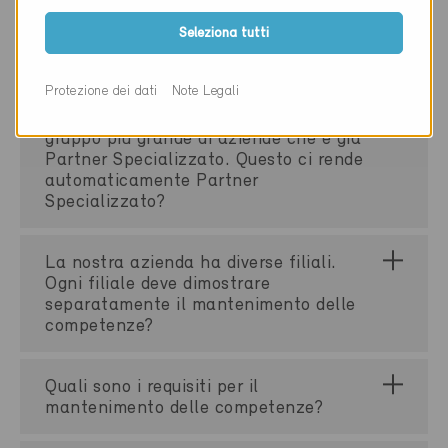
aspettare di aver completato i corsi
Seleziona tutti
prima di iscrivermi quale Partner
Specializzato?
Protezione dei dati
Note Legali
La nostra azienda fa parte di un
gruppo più grande di aziende che è già
Partner Specializzato. Questo ci rende
automaticamente Partner
Specializzato?
La nostra azienda ha diverse filiali.
Ogni filiale deve dimostrare
separatamente il mantenimento delle
competenze?
Quali sono i requisiti per il
mantenimento delle competenze?