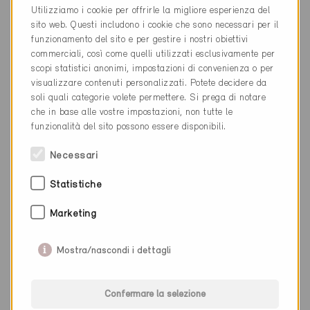
Utilizziamo i cookie per offrirle la migliore esperienza del
sito web. Questi includono i cookie che sono necessari per il
Minergie supporta l’economia locale?
funzionamento del sito e per gestire i nostri obiettivi
commerciali, così come quelli utilizzati esclusivamente per
scopi statistici anonimi, impostazioni di convenienza o per
Fino a quando è valido un certificato
visualizzare contenuti personalizzati. Potete decidere da
Minergie?
soli quali categorie volete permettere. Si prega di notare
che in base alle vostre impostazioni, non tutte le
funzionalità del sito possono essere disponibili.
Necessari
Partner Specializzati
Statistiche
Marketing
Vi sono restrizioni su chi può diventare
Partner Specializzato?
Mostra/nascondi i dettagli
Mi sono iscritta/o a un corso di base e
a un corso specialistico per ottenere
Confermare la selezione
la verifica della competenza. Devo