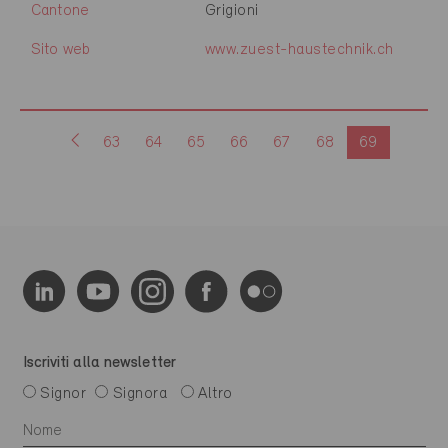
Cantone
Grigioni
Sito web
www.zuest-haustechnik.ch
63
64
65
66
67
68
69
Iscriviti alla newsletter
Signor
Signora
Altro