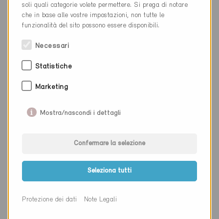
soli quali categorie volete permettere. Si prega di notare
Sito web
www.zaugg-architektur.ch
che in base alle vostre impostazioni, non tutte le
funzionalità del sito possono essere disponibili.
Necessari
Ditta
Zellweger Architekten AG
Statistiche
NAP
3600
Marketing
Luogo
Thun
Cantone
Berna
Mostra/nascondi i dettagli
Sito web
www.za-ag.ch
Confermare la selezione
Seleziona tutti
Ditta
Zeugin Bauberatungen AG
NAP
3110
Protezione dei dati
Note Legali
Luogo
Münsingen