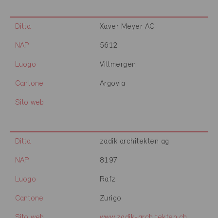
Ditta
Xaver Meyer AG
NAP
5612
Luogo
Villmergen
Cantone
Argovia
Sito web
Ditta
zadik architekten ag
NAP
8197
Luogo
Rafz
Cantone
Zurigo
Sito web
www.zadik-architekten.ch