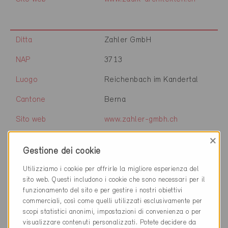
Ditta
Zahler GmbH
NAP
3713
Luogo
Reichenbach im Kandertal
Cantone
Berna
Sito web
www.zahler-gmbh.ch
×
Gestione dei cookie
Ditta
Zaugg Architektur AG
Utilizziamo i cookie per offrirle la migliore esperienza del
sito web. Questi includono i cookie che sono necessari per il
NAP
3439
funzionamento del sito e per gestire i nostri obiettivi
Luogo
Ranflüh
commerciali, così come quelli utilizzati esclusivamente per
scopi statistici anonimi, impostazioni di convenienza o per
Cantone
Berna
visualizzare contenuti personalizzati. Potete decidere da