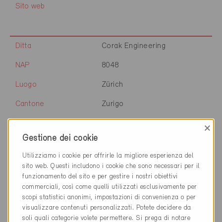
Sito web
Ditta
Corak Engineering
NAP
8048
Luogo
Zürich
Cantone
Zurigo
Sito web
www.corak.ch
×
Gestione dei cookie
Utilizziamo i cookie per offrirle la migliore esperienza del
Ditta
Bühler & Oettli AG
sito web. Questi includono i cookie che sono necessari per il
funzionamento del sito e per gestire i nostri obiettivi
NAP
8008
commerciali, così come quelli utilizzati esclusivamente per
scopi statistici anonimi, impostazioni di convenienza o per
Luogo
Zürich
visualizzare contenuti personalizzati. Potete decidere da
soli quali categorie volete permettere. Si prega di notare
Cantone
Zurigo