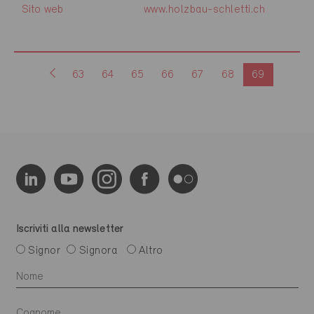
Sito web
www.holzbau-schletti.ch
63
64
65
66
67
68
69
Iscriviti alla newsletter
Signor
Signora
Altro