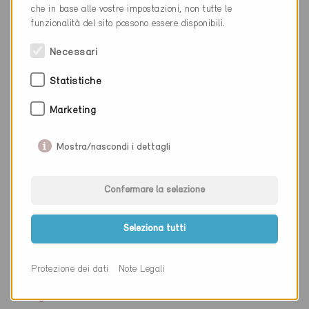
che in base alle vostre impostazioni, non tutte le
funzionalità del sito possono essere disponibili.
Sito web
www.buehler-oettli.ch
Necessari
Ditta
Andreas Ecknauer
Statistiche
NAP
8008
Marketing
Luogo
Zürich
Mostra/nascondi i dettagli
Cantone
Zurigo
Sito web
www.energieberatung.jetzt
Confermare la selezione
Seleziona tutti
Ditta
Klimagie Ingenieure AG
Protezione dei dati
Note Legali
NAP
8037
Luogo
Zürich