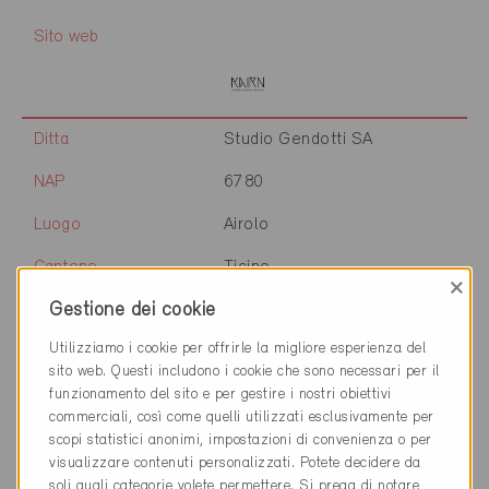
Sito web
Ditta
Studio Gendotti SA
NAP
6780
Luogo
Airolo
Cantone
Ticino
×
Gestione dei cookie
Sito web
www.gendotti.ch/
Utilizziamo i cookie per offrirle la migliore esperienza del
sito web. Questi includono i cookie che sono necessari per il
funzionamento del sito e per gestire i nostri obiettivi
Ditta
GREENBUILD Srl
commerciali, così come quelli utilizzati esclusivamente per
unipersonale
scopi statistici anonimi, impostazioni di convenienza o per
NAP
24021
visualizzare contenuti personalizzati. Potete decidere da
soli quali categorie volete permettere. Si prega di notare