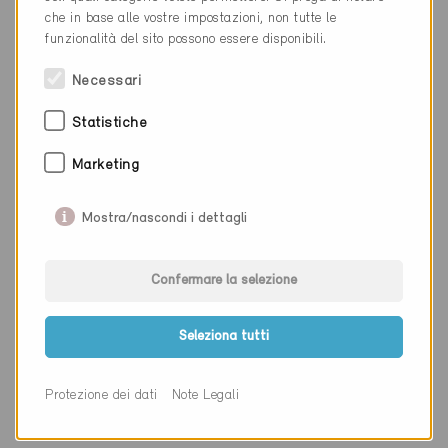
Luogo
Albino (Bergamo)
che in base alle vostre impostazioni, non tutte le
funzionalità del sito possono essere disponibili.
Cantone
Necessari
Sito web
www.grenbuildhouse.com
Statistiche
Marketing
Ditta
energieUri AG
Mostra/nascondi i dettagli
NAP
6460
Luogo
Altdorf
Confermare la selezione
Cantone
Uri
Seleziona tutti
Sito web
www.ewa.ch
Protezione dei dati
Note Legali
Ditta
QUNDQPUNKT GmbH