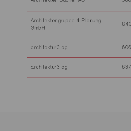
Architekten Bucher AG
56
Architektengruppe 4 Planung
84
GmbH
architektur3 ag
60
architektur3 ag
63