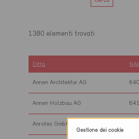
Cerca
1380 elementi trovati
Ditta
NA
Annen Architektur AG
64
Annen Holzbau AG
64
Anrotec GmbH
60
Gestione dei cookie