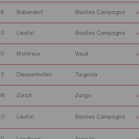
16
Bubendorf
Basilea Campagna
w
10
Liestal
Basilea Campagna
20
Montreux
Vaud
w
53
Diessenhofen
Turgovia
08
Zürich
Zurigo
w
10
Liestal
Basilea Campagna
w