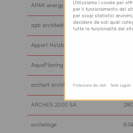
Utilizziamo i cookie per off
APAK energy Sagl
65
per il funzionamento del sit
per scopi statistici anonim
decidere da soli quali cate
apb architekten ag
86
tutte le funzionalità del si
Appert Holzbau AG
83
AquaPlanIng GmbH
32
archart architektur ag
36
Protezione dei dati
Note Legali
ARCHES 2000 SA
28
archetage
63