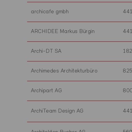
archicafe gmbh
44
ARCHIDEE Markus Bürgin
44
Archi-DT SA
18
Archimedes Architekturbüro
82
Archipart AG
80
ArchiTeam Design AG
44