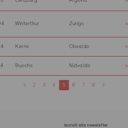
00
Lenzburg
Argovia
w
04
Winterthur
Zurigo
64
Kerns
Obvaldo
w
74
Buochs
Nidvaldo
w
2
3
4
5
6
7
8
Iscriviti alla newsletter