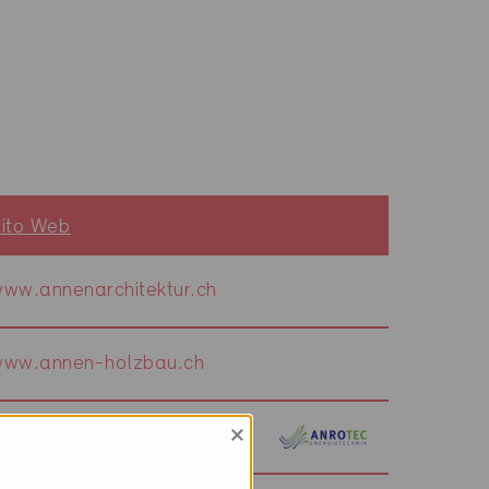
ito Web
ww.annenarchitektur.ch
www.annen-holzbau.ch
×
www.anrotec.ch