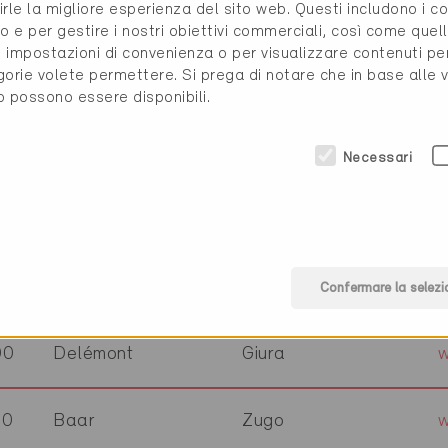
rirle la migliore esperienza del sito web. Questi includono i 
00
Bellinzona
Ticino
o e per gestire i nostri obiettivi commerciali, così come quell
i, impostazioni di convenienza o per visualizzare contenuti pe
gorie volete permettere. Si prega di notare che in base alle 
10
Uster
Zurigo
w
to possono essere disponibili.
76
Fischingen
Turgovia
Necessari
50
Lyss
Berna
13
Steffisburg
Berna
w
Confermare la selezi
00
Delémont
Giura
40
Baar
Zugo