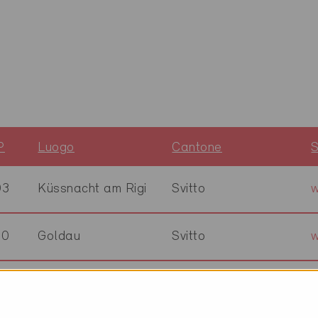
P
Luogo
Cantone
S
03
Küssnacht am Rigi
Svitto
w
10
Goldau
Svitto
30
Ebikon
Lucerna