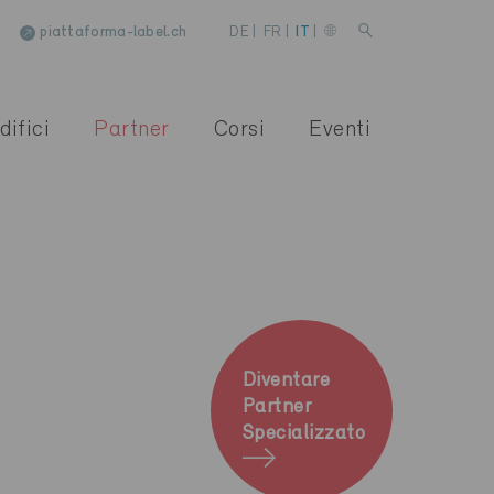
piattaforma-label.ch
DE
|
FR
|
IT
|
difici
Partner
Corsi
Eventi
Diventare
Partner
Specializzato