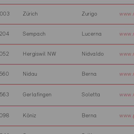
003
Zürich
Zurigo
www.u
204
Sempach
Lucerna
www.u
052
Hergiswil NW
Nidvaldo
www.u
560
Nidau
Berna
www.u
563
Gerlafingen
Soletta
www.u
098
Köniz
Berna
www.p