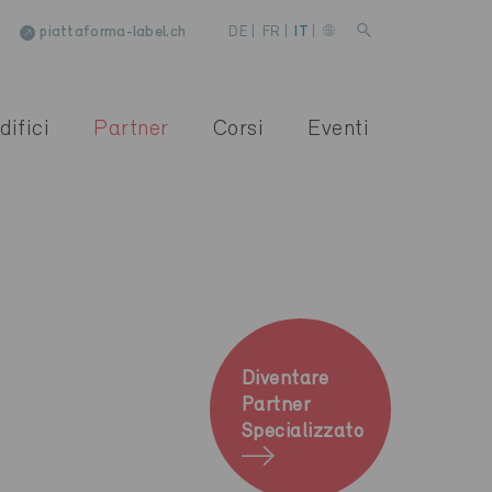
piattaforma-label.ch
DE
|
FR
|
IT
|
difici
Partner
Corsi
Eventi
Diventare
Partner
Specializzato