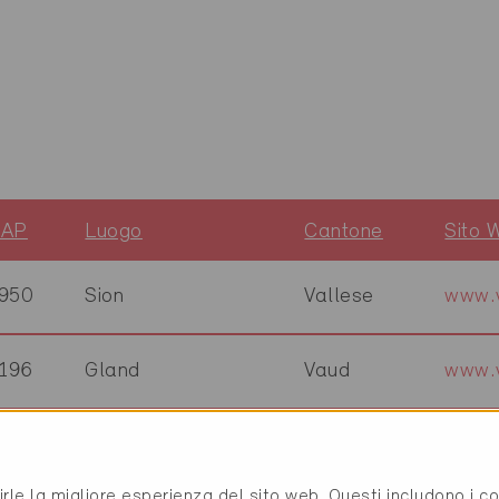
AP
Luogo
Cantone
Sito 
950
Sion
Vallese
www.v
196
Gland
Vaud
www.v
800
Interlaken
Berna
www.u
rirle la migliore esperienza del sito web. Questi includono i 