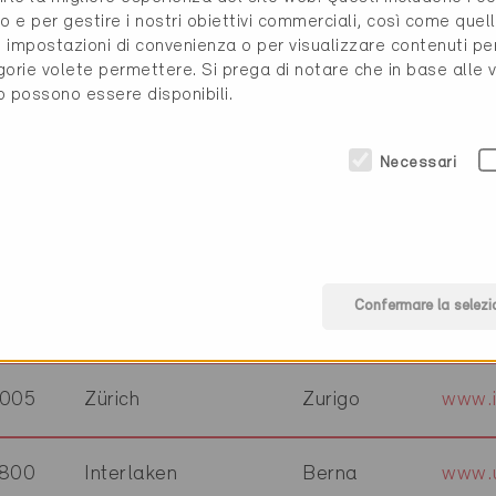
950
Sion
Vallese
www.v
o e per gestire i nostri obiettivi commerciali, così come quell
i, impostazioni di convenienza o per visualizzare contenuti pe
gorie volete permettere. Si prega di notare che in base alle 
304
Wallisellen-Zürich
Zurigo
www.
to possono essere disponibili.
Necessari
008
St. Gallen
San Gallo
www.
074
Marin-Epagnier
Vaud
www.v
Confermare la selezi
219
Genève
Ginevra
www.
005
Zürich
Zurigo
www.i
800
Interlaken
Berna
www.u