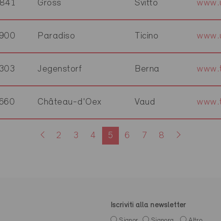
841
Gross
Svitto
www.u
900
Paradiso
Ticino
www.u
303
Jegenstorf
Berna
www.t
660
Château-d'Oex
Vaud
www.t
2
3
4
5
6
7
8
Iscriviti alla newsletter
Signor
Signora
Altro