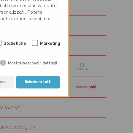
alcalorie.ch
i utilizzati esclusivamente
rsonalizzati. Potete
vostre impostazioni, non
vadea.ch
Statistiche
Marketing
vadea.ch
Mostra/nascondi i dettagli
a-conseils.ch
one
Seleziona tutti
panoramah.com
b.uzh.ch
niversalag.ch