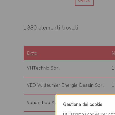
Cerca
1380 elementi trovati
Ditta
N
VHTechnic Sàrl
1
VED Vuilleumier Energie Dessin Sarl
1
Variantbau AG
3
Gestione dei cookie
Utilizziamo i cookie per off