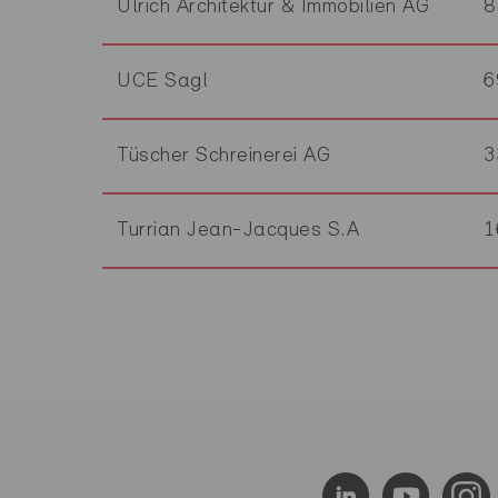
Ulrich Architektur & Immobilien AG
8
UCE Sagl
6
Tüscher Schreinerei AG
3
Turrian Jean-Jacques S.A
1