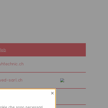
Web
htechnic.ch
ed-sarl.ch
×
niversalag.ch
cookie che sono necessari