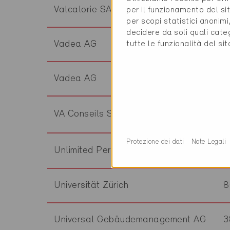
Valcalorie SA
1
per il funzionamento del sit
per scopi statistici anonim
decidere da soli quali cate
Vadea AG
8
tutte le funzionalità del si
Vadea AG
9
VA Conseils Sàrl
2
Protezione dei dati
Note Legali
Unlimited Perspective SA
1
Universität Zürich
8
Universal Gebäudemanagement AG
3