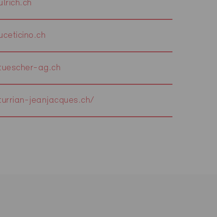
lrich.ch
ceticino.ch
uescher-ag.ch
urrian-jeanjacques.ch/