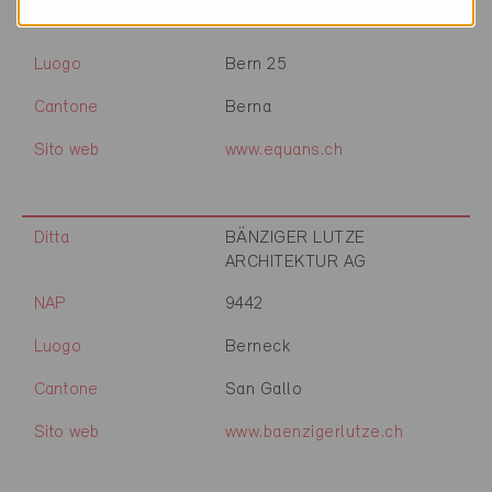
NAP
3000
Luogo
Bern 25
Cantone
Berna
Sito web
www.equans.ch
Ditta
BÄNZIGER LUTZE
ARCHITEKTUR AG
NAP
9442
Luogo
Berneck
Cantone
San Gallo
Sito web
www.baenzigerlutze.ch