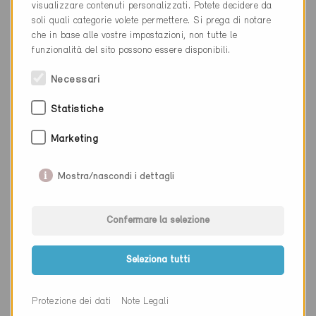
visualizzare contenuti personalizzati. Potete decidere da
Luogo
Bern
soli quali categorie volete permettere. Si prega di notare
che in base alle vostre impostazioni, non tutte le
Cantone
Berna
funzionalità del sito possono essere disponibili.
Sito web
www.waelchliplan.ch
Necessari
Statistiche
Ditta
eicher+pauli
Marketing
NAP
3011
Mostra/nascondi i dettagli
Luogo
Bern
Cantone
Berna
Confermare la selezione
Sito web
eicher-pauli.ch/
Seleziona tutti
Protezione dei dati
Note Legali
Ditta
Equans Switzerland AG