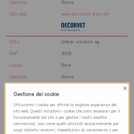
Cantone
Berna
Sito web
www.decorvet-bern.ch
Ditta
timber solution ag
NAP
3006
Luogo
Bern
Cantone
Berna
×
Sito web
www.timbersoultion.ch
Gestione dei cookie
Utilizziamo i cookie per offrirle la migliore esperienza del
sito web. Questi includono i cookie che sono necessari per il
Ditta
WälchliPlan GmbH
funzionamento del sito e per gestire i nostri obiettivi
commerciali, così come quelli utilizzati esclusivamente per
NAP
3007
scopi statistici anonimi, impostazioni di convenienza o per