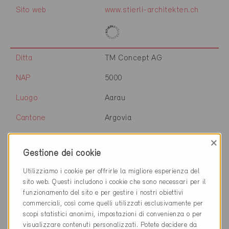
Sito web
www.stierli-architekten.ch
Ditta
TM Concept AG
NAP
5000
Luogo
Aarau
Cantone
Argovia
Sito web
www.tmconcept.ch
×
Gestione dei cookie
Utilizziamo i cookie per offrirle la migliore esperienza del
Ditta
Hertig Noetzli | Architekten
sito web. Questi includono i cookie che sono necessari per il
funzionamento del sito e per gestire i nostri obiettivi
NAP
5001
commerciali, così come quelli utilizzati esclusivamente per
scopi statistici anonimi, impostazioni di convenienza o per
Luogo
Aarau
visualizzare contenuti personalizzati. Potete decidere da