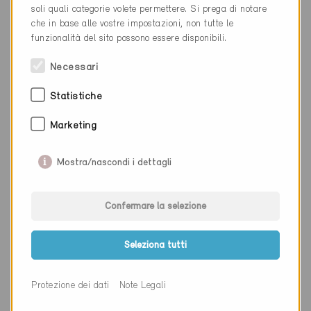
soli quali categorie volete permettere. Si prega di notare
Cantone
Argovia
che in base alle vostre impostazioni, non tutte le
funzionalità del sito possono essere disponibili.
Sito web
www.hna.ch
Necessari
Ditta
Grolimund + Partner AG
Statistiche
NAP
5000
Marketing
Luogo
Aarau
Mostra/nascondi i dettagli
Cantone
Argovia
Sito web
Confermare la selezione
Seleziona tutti
Ditta
Abicht Aarau AG
Protezione dei dati
Note Legali
NAP
5000