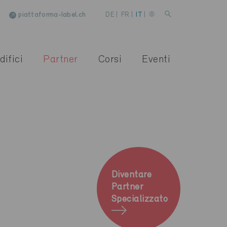
piattaforma-label.ch
DE
|
FR
|
IT
|
difici
Partner
Corsi
Eventi
Diventare
Partner
Specializzato