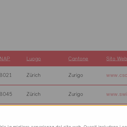
NAP
Luogo
Cantone
Sito We
8021
Zürich
Zurigo
www.csd
8045
Zürich
Zurigo
www.swi
8048
Zürich
Zurigo
www.kom