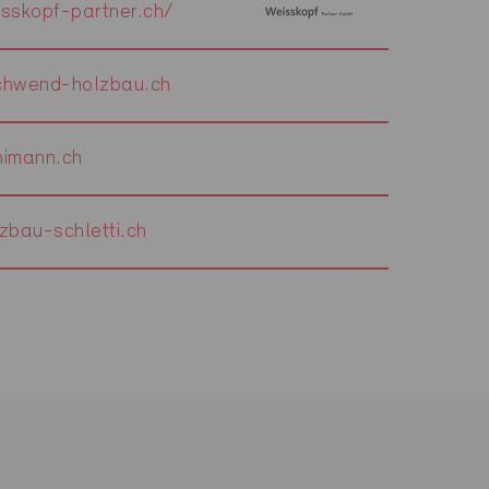
sskopf-partner.ch/
hwend-holzbau.ch
imann.ch
bau-schletti.ch