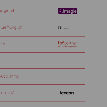
magie.ch
lueftung.ch
.ch
uco.immo
con.ch/