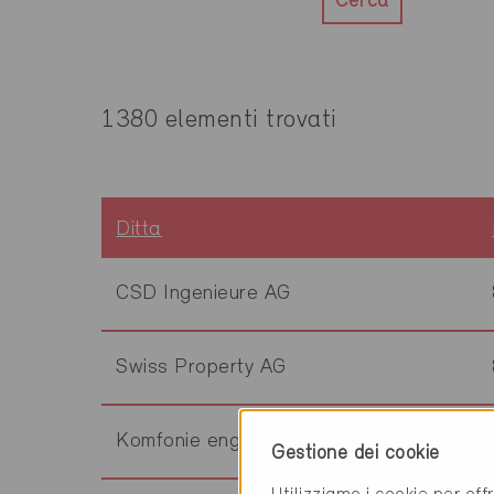
Cerca
1380 elementi trovati
Ditta
CSD Ingenieure AG
Swiss Property AG
Komfonie engineering AG
Gestione dei cookie