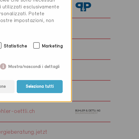
cookie che sono necessari
nninger-partner.com
i utilizzati esclusivamente
rsonalizzati. Potete
vostre impostazioni, non
tsphere.ch
Statistiche
Marketing
p.ch
Mostra/nascondi i dettagli
one
Seleziona tutti
ak.ch
ler-oettli.ch
gieberatung.jetzt