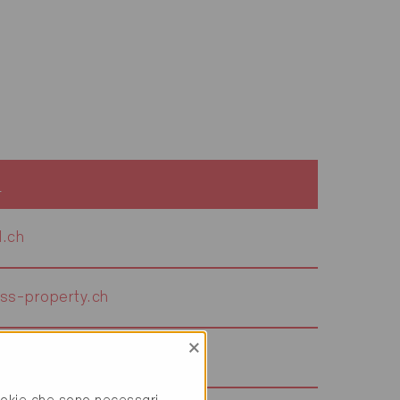
b
.ch
ss-property.ch
×
fonie.ch