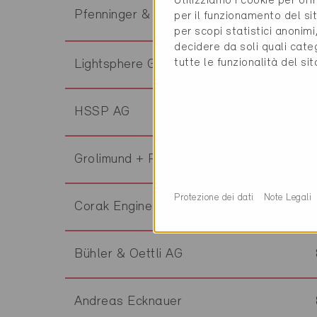
Utilizziamo i cookie per off
Pfenninger & Partner AG
per il funzionamento del sit
per scopi statistici anonim
decidere da soli quali cate
tutte le funzionalità del si
Lightsphere GmbH
HSSP AG
Grolimund + Partner AG
Protezione dei dati
Note Legali
Corak Engineering
Bühler & Oettli AG
Andreas Ecknauer