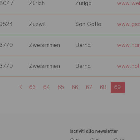
8047
Zürich
Zurigo
www.wei
9524
Zuzwil
San Gallo
www.gsc
3770
Zweisimmen
Berna
www.han
3770
Zweisimmen
Berna
www.holz
63
64
65
66
67
68
69
Iscriviti alla newsletter