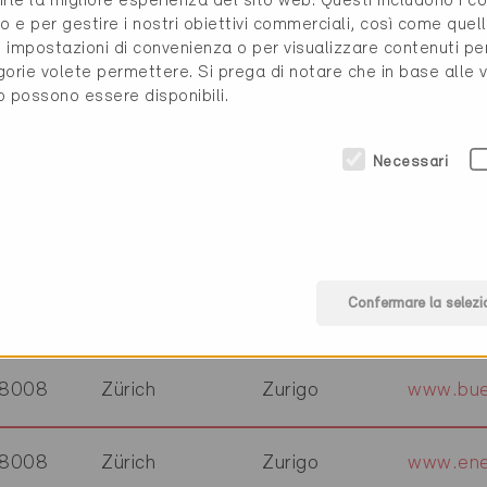
rirle la migliore esperienza del sito web. Questi includono i 
8045
Zürich
Zurigo
www.pfe
o e per gestire i nostri obiettivi commerciali, così come quell
i, impostazioni di convenienza o per visualizzare contenuti pe
gorie volete permettere. Si prega di notare che in base alle 
to possono essere disponibili.
8005
Zürich
Zurigo
www.ligh
Necessari
8050
Zürich
Zurigo
www.hss
8001
Zürich
Zurigo
Confermare la selezi
8048
Zürich
Zurigo
www.cor
8008
Zürich
Zurigo
www.bueh
8008
Zürich
Zurigo
www.ener