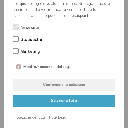
soli quali categorie volete permettere. Si prega di notare
Luogo
Aarau
che in base alle vostre impostazioni, non tutte le
funzionalità del sito possono essere disponibili.
Cantone
Argovia
Necessari
Sito web
www.fws-arch.ch
Statistiche
Ditta
Husistein & Partner AG
Marketing
NAP
5000
Mostra/nascondi i dettagli
Luogo
Aarau
Cantone
Argovia
Confermare la selezione
Sito web
www.husistein.com
Seleziona tutti
Protezione dei dati
Note Legali
Ditta
Lämmli Architektur AG