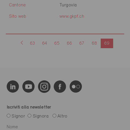
Cantone
Turgovia
Sito web
www.gkpf.ch
63
64
65
66
67
68
69
Iscriviti alla newsletter
Signor
Signora
Altro