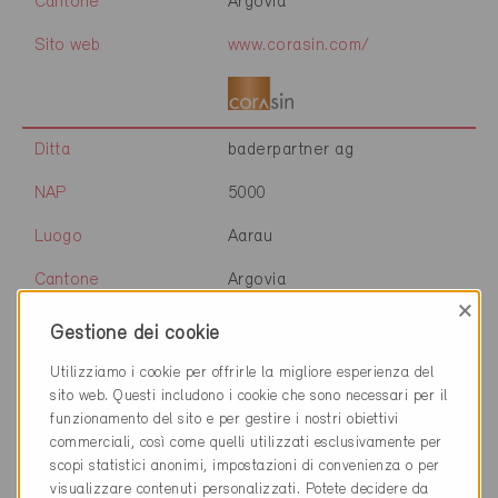
Cantone
Argovia
Sito web
www.corasin.com/
Ditta
baderpartner ag
NAP
5000
Luogo
Aarau
Cantone
Argovia
×
Sito web
www.baderpartner.ch
Gestione dei cookie
Utilizziamo i cookie per offrirle la migliore esperienza del
sito web. Questi includono i cookie che sono necessari per il
Ditta
Felber Widmer Schweizer
funzionamento del sito e per gestire i nostri obiettivi
Architekten SIA AG
commerciali, così come quelli utilizzati esclusivamente per
scopi statistici anonimi, impostazioni di convenienza o per
NAP
5000
visualizzare contenuti personalizzati. Potete decidere da