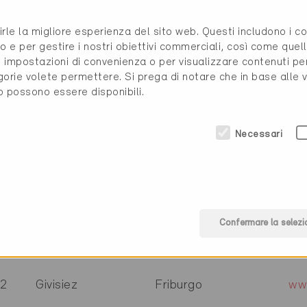
00
Unterseen
Berna
www
rirle la migliore esperienza del sito web. Questi includono i 
o e per gestire i nostri obiettivi commerciali, così come quell
07
Schaffhausen
Sciaffusa
ww
i, impostazioni di convenienza o per visualizzare contenuti pe
gorie volete permettere. Si prega di notare che in base alle 
to possono essere disponibili.
71
Busswil
Turgovia
ww
Necessari
60
Gelterkinden
Basilea Campagna
ww
6
Ayent
Vallese
ww
Confermare la selezi
2
Givisiez
Friburgo
ww