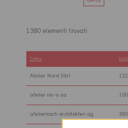
Cerca
1380 elementi trovati
Ditta
NA
Atelier Nord Sàrl
122
atelier niv-o sa
10
ateliermarti architekten ag
38