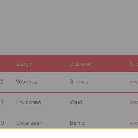
P
Luogo
Cantone
Si
2
Vésenaz
Ginevra
ww
01
Lausanne
Vaud
ww
00
Unterseen
Berna
www