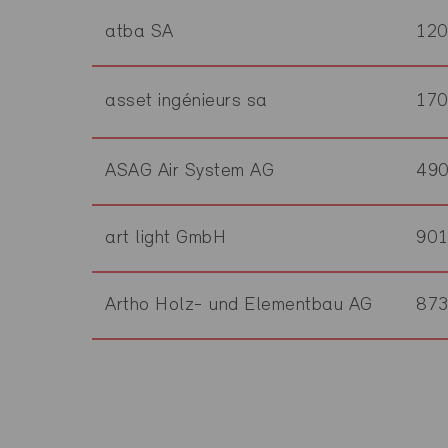
atba SA
12
asset ingénieurs sa
17
ASAG Air System AG
49
art light GmbH
90
Artho Holz- und Elementbau AG
87