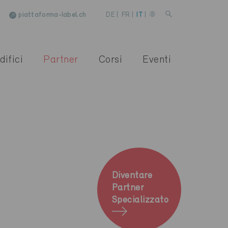
piattaforma-label.ch
DE
|
FR
|
IT
|
difici
Partner
Corsi
Eventi
Diventare
Partner
Specializzato