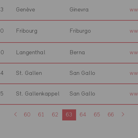
03
Genève
Ginevra
ww
00
Fribourg
Friburgo
ww
00
Langenthal
Berna
ww
14
St. Gallen
San Gallo
www
35
St. Gallenkappel
San Gallo
ww
60
61
62
63
64
65
66