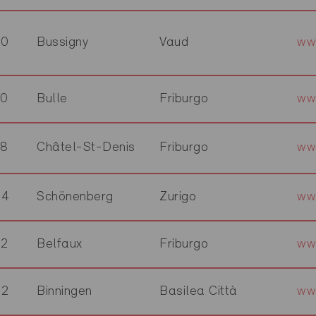
30
Bussigny
Vaud
ww
30
Bulle
Friburgo
ww
18
Châtel-St-Denis
Friburgo
ww
24
Schönenberg
Zurigo
ww
82
Belfaux
Friburgo
ww
02
Binningen
Basilea Città
ww