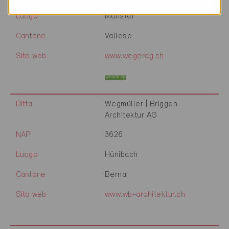
Luogo
Münster
Cantone
Vallese
Sito web
www.wegerag.ch
Ditta
Wegmüller | Briggen
Architektur AG
NAP
3626
Luogo
Hünibach
Cantone
Berna
Sito web
www.wb-architektur.ch