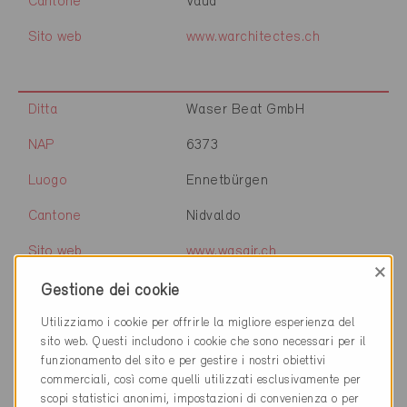
Cantone
Vaud
Sito web
www.warchitectes.ch
Ditta
Waser Beat GmbH
NAP
6373
Luogo
Ennetbürgen
Cantone
Nidvaldo
Sito web
www.wasair.ch
×
Gestione dei cookie
Utilizziamo i cookie per offrirle la migliore esperienza del
Ditta
Waser Holzbau AG
sito web. Questi includono i cookie che sono necessari per il
NAP
6387
funzionamento del sito e per gestire i nostri obiettivi
commerciali, così come quelli utilizzati esclusivamente per
Luogo
Oberrickenbach
scopi statistici anonimi, impostazioni di convenienza o per