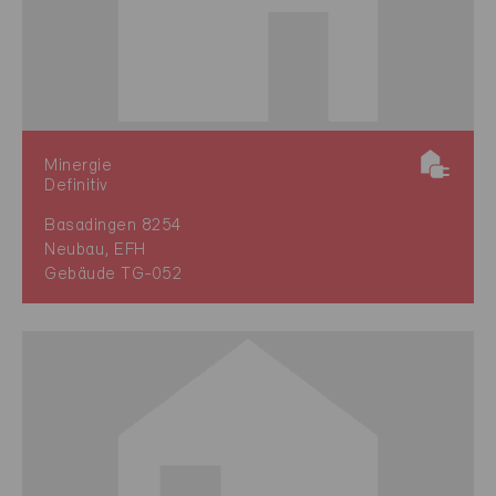
Minergie
Definitiv
Basadingen 8254
Neubau, EFH
Gebäude TG-052