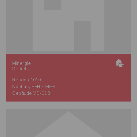
Minergie
Definitiv
Renens 1020
Neubau, EFH / MFH
Gebäude VD-018