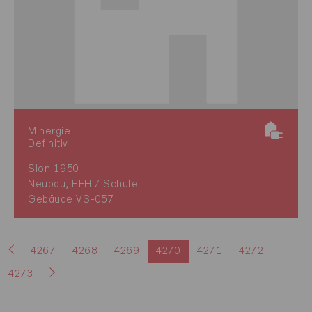
Minergie
Definitiv
Sion 1950
Neubau, EFH / Schule
Gebäude VS-057
4267
4268
4269
4270
4271
4272
4273