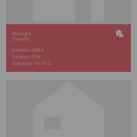
Minergie
Definitiv
Eschenz 8264
Neubau, EFH
Gebäude TG-051