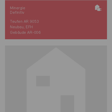
Minergie
Definitiv
Teufen AR 9053
Neubau, EFH
Gebäude AR-006