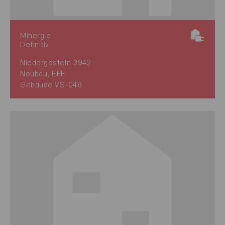
Minergie
Definitiv
Niedergesteln 3942
Neubau, EFH
Gebäude VS-048