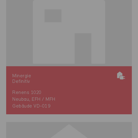
Minergie
Definitiv
Renens 1020
Neubau, EFH / MFH
Gebäude VD-019