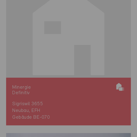
Minergie
Definitiv
Sigriswil 3655
Neubau, EFH
Gebäude BE-070