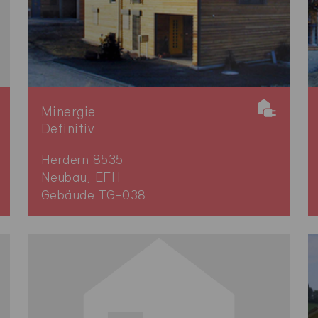
Minergie
Definitiv
Herdern 8535
Neubau, EFH
Gebäude TG-038