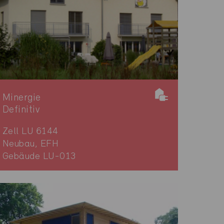
Minergie
Definitiv
Zell LU 6144
Neubau, EFH
Gebäude LU-013