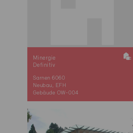
Minergie
Definitiv
Sarnen 6060
Neubau, EFH
Gebäude OW-004