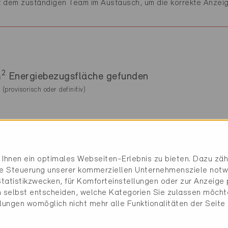
 dem zuständigen Team im Austausch, um die korrekte Anzei
2
m
Energiebezugsfläche gefunden
(provisorisch oder definitiv)
Ihnen ein optimales Webseiten-Erlebnis zu bieten. Dazu zähl
die Steuerung unserer kommerziellen Unternehmensziele notw
tatistikzwecken, für Komforteinstellungen oder zur Anzeige p
 selbst entscheiden, welche Kategorien Sie zulassen möchte
llungen womöglich nicht mehr alle Funktionalitäten der Seite