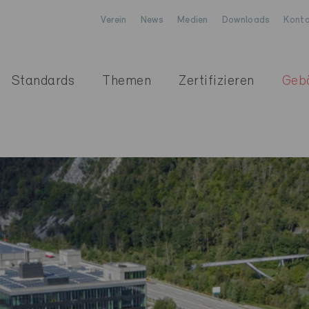
Verein
News
Medien
Downloads
Konta
Standards
Themen
Zertifizieren
Geb