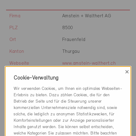
Firma
Amstein + Walthert AG
PLZ
8500
Ort
Frauenfeld
Kanton
Thurgau
Webseite
www.amstein-walthert.ch
×
Cookie-Verwaltung
Firma
novus engineering GmbH
Wir verwenden Cookies, um Ihnen ein optimales Webseiten-
Erlebnis zu bieten. Dazu zählen Cookies, die für den
PLZ
8500
Betrieb der Seite und für die Steuerung unserer
kommerziellen Unternehmensziele notwendig sind, sowie
Ort
Frauenfeld
solche, die lediglich zu anonymen Statistikzwecken, für
Komforteinstellungen oder zur Anzeige personalisierter
Kanton
Thurgau
Inhalte genutzt werden. Sie können selbst entscheiden,
welche Kategorien Sie zulassen möchten. Bitte beachten
Webseite
www.novus-engineering.ch