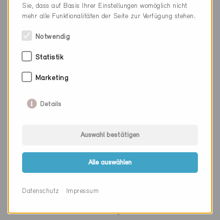
Sie, dass auf Basis Ihrer Einstellungen womöglich nicht
mehr alle Funktionalitäten der Seite zur Verfügung stehen.
Notwendig
Firma
enumplan GmbH
PLZ
8500
Statistik
Ort
Frauenfeld
Marketing
Kanton
Thurgau
Details
Webseite
www.enumplan.ch
Auswahl bestätigen
Firma
Peter Häfliger & Partner
Alle auswählen
PLZ
8500
Datenschutz
Impressum
Ort
Frauenfeld
Kanton
Thurgau