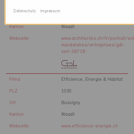
PLZ
1030
Datenschutz
Impressum
Ort
Bussigny-près-Lausanne
Kanton
Waadt
Webseite
www.architectes.ch/fr/portrait/en
mandataires/entreprises/gdl-
sarl-36718
Firma
Efficience, Energie & Habitat
PLZ
1030
Ort
Bussigny
Kanton
Waadt
Webseite
www.efficience-energie.ch