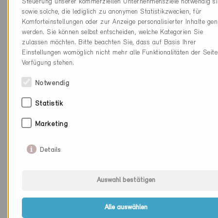
Steuerung unserer kommerziellen Unternehmensziele notwendig si
sowie solche, die lediglich zu anonymen Statistikzwecken, für
Kanton
Waadt
Komforteinstellungen oder zur Anzeige personalisierter Inhalte gen
werden. Sie können selbst entscheiden, welche Kategorien Sie
Webseite
www.eco-confort.ch
zulassen möchten. Bitte beachten Sie, dass auf Basis Ihrer
Einstellungen womöglich nicht mehr alle Funktionalitäten der Seite
Verfügung stehen.
Firma
ATELIER D'ARCHITECTURE
Notwendig
ARCOPRO SA
PLZ
1030
Statistik
Ort
Bussigny
Marketing
Kanton
Waadt
Details
Webseite
www.arcopro.ch
Auswahl bestätigen
Firma
GDL Sàrl
Alle auswählen