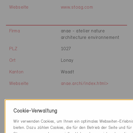
Webseite
www.stoag.com
Firma
anae - atelier nature
architecture environnement
PLZ
1027
Ort
Lonay
Kanton
Waadt
Webseite
anae.archi/index.html>
Firma
Eco Confort SA
Cookie-Verwaltung
PLZ
1028
Wir verwenden Cookies, um Ihnen ein optimales Webseiten-Erlebni
bieten. Dazu zählen Cookies, die für den Betrieb der Seite und für 
Ort
Préverenges