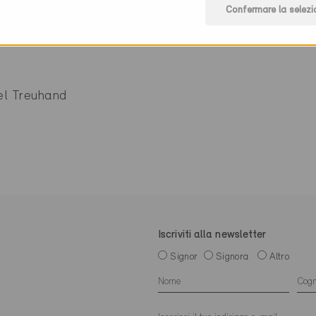
Confermare la selezi
l Treuhand
Iscriviti alla newsletter
Signor
Signora
Altro