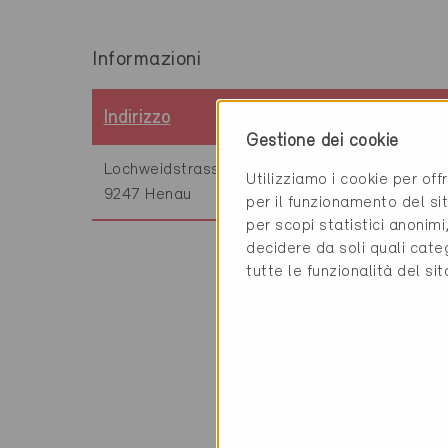
Informazioni
Indirizzo
Numero di certif
Gestione dei cookie
Lochweidstrasse 45
SG-104
Utilizziamo i cookie per off
9247 Henau
per il funzionamento del sit
per scopi statistici anonim
decidere da soli quali cate
tutte le funzionalità del si
Informazioni tecn
Riscaldamento
100% Aria esterna