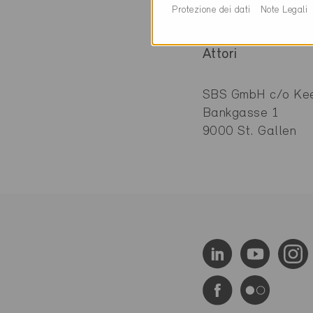
Protezione dei dati
Note Legali
Attori
SBS GmbH c/o Kee
Bankgasse 1
9000 St. Gallen