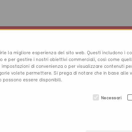
icato
Caratteristiche dell'edificio
2
Abitazioni MF, Nuova costruzione, 159 m
rirle la migliore esperienza del sito web. Questi includono i 
o e per gestire i nostri obiettivi commerciali, così come quell
i, impostazioni di convenienza o per visualizzare contenuti pe
gorie volete permettere. Si prega di notare che in base alle 
to possono essere disponibili.
iche
Necessari
Acqua calda
 della pompa di calore
100% Aria esterna della 