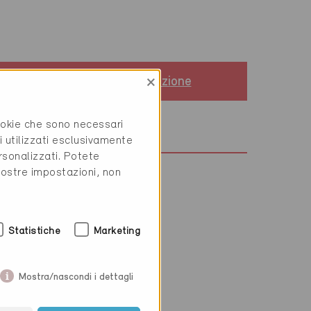
×
Standard di costruzione
Minergie
cookie che sono necessari
Definitivo 10.3.2000
i utilizzati esclusivamente
rsonalizzati. Potete
vostre impostazioni, non
Statistiche
Marketing
pompa di calore
Mostra/nascondi i dettagli