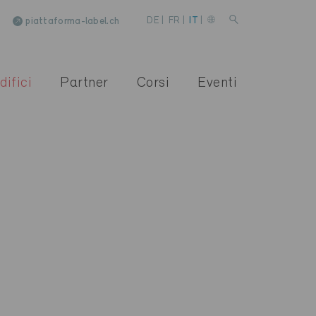
piattaforma-label.ch
DE
|
FR
|
IT
|
difici
Partner
Corsi
Eventi