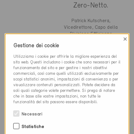
Zero-Netto.
Patrick Kutschera,
Vicedirettore, Capo della
Divisione Efficienza
×
energetica e energie
Gestione dei cookie
rinnovabili
Utilizziamo i cookie per offrirle la migliore esperienza del
sito web. Questi includono i cookie che sono necessari per il
funzionamento del sito e per gestire i nostri obiettivi
commerciali, così come quelli utilizzati esclusivamente per
scopi statistici anonimi, impostazioni di convenienza o per
visualizzare contenuti personalizzati. Potete decidere da
Panoramica dei vantaggi
soli quali categorie volete permettere. Si prega di notare
che in base alle vostre impostazioni, non tutte le
funzionalità del sito possono essere disponibili.
A chi si rivolge Minergie-Zero-Netto?
Minergie-Zero-Netto è pensato per committenti, architetti
Necessari
e progettisti che vogliono essere all’avanguardia
nell’ambito dello zero netto. Può trattarsi di pionieri del
Statistiche
settore privato o di committenti pubblici.