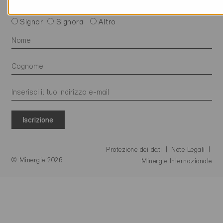
Iscriviti alla newsletter
Signor
Signora
Altro
Iscrizione
Protezione dei dati
Note Legali
© Minergie 2026
Minergie Internazionale