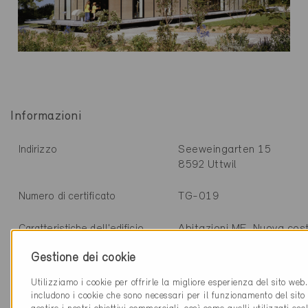
Informazioni
Seeweingarten 15
Indirizzo
8592 Uttwil
TG-019
Numero di certificato
Abitazioni MF, Nuova cos
Caratteristiche dell'edificio
Gestione dei cookie
Minergie
Standard di costruzione
Definitivo 21.3.2000
Utilizziamo i cookie per offrirle la migliore esperienza del sito web
includono i cookie che sono necessari per il funzionamento del sito