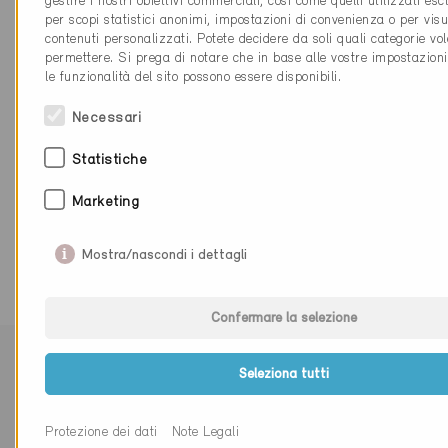
gestire i nostri obiettivi commerciali, così come quelli utilizzati es
per scopi statistici anonimi, impostazioni di convenienza o per vis
contenuti personalizzati. Potete decidere da soli quali categorie vol
permettere. Si prega di notare che in base alle vostre impostazioni
Informazioni tecniche
le funzionalità del sito possono essere disponibili.
Necessari
Riscaldamento
100% Aria esterna della pompa di calore
Statistiche
Acqua calda
Marketing
100% Aria esterna della pompa di calore
Mostra/nascondi i dettagli
Confermare la selezione
Seleziona tutti
Protezione dei dati
Note Legali