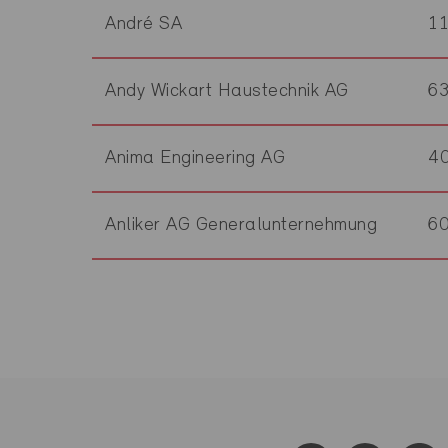
André SA
1
Andy Wickart Haustechnik AG
6
Anima Engineering AG
4
Anliker AG Generalunternehmung
6