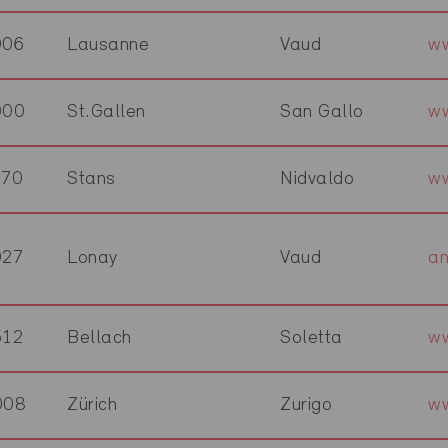
006
Lausanne
Vaud
ww
000
St.Gallen
San Gallo
ww
370
Stans
Nidvaldo
ww
027
Lonay
Vaud
an
512
Bellach
Soletta
ww
008
Zürich
Zurigo
ww