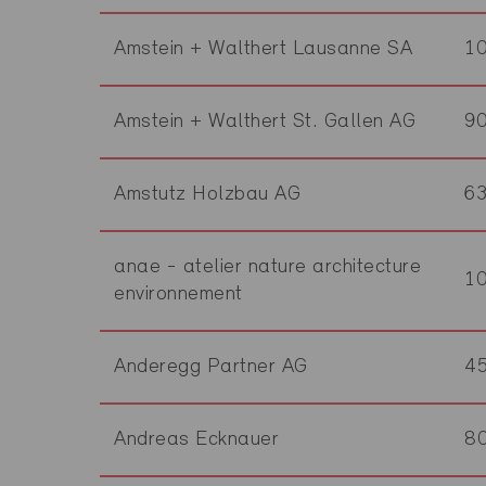
Amstein + Walthert Lausanne SA
1
Amstein + Walthert St. Gallen AG
9
Amstutz Holzbau AG
6
anae - atelier nature architecture
1
environnement
Anderegg Partner AG
4
Andreas Ecknauer
8