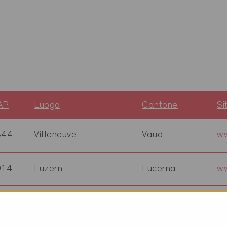
AP
Luogo
Cantone
Si
844
Villeneuve
Vaud
ww
014
Luzern
Lucerna
ww
612
Steffisburg
Berna
ww