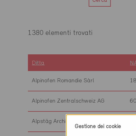
Cerca
1380 elementi trovati
Ditta
N
Alpinofen Romandie Sàrl
1
Alpinofen Zentralschweiz AG
6
Alpstäg Architektur AG
3
Gestione dei cookie