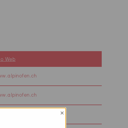
to Web
w.alpinofen.ch
w.alpinofen.ch
×
w.alpstaegarch.ch