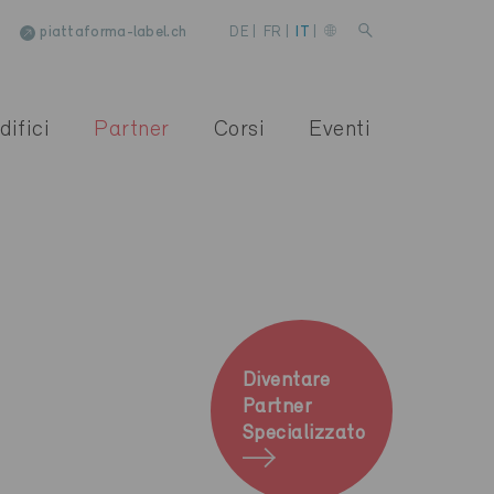
piattaforma-label.ch
DE
|
FR
|
IT
|
difici
Partner
Corsi
Eventi
Diventare
Partner
Specializzato