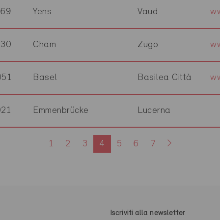
169
Yens
Vaud
w
330
Cham
Zugo
w
051
Basel
Basilea Città
ww
021
Emmenbrücke
Lucerna
1
2
3
4
5
6
7
Iscriviti alla newsletter