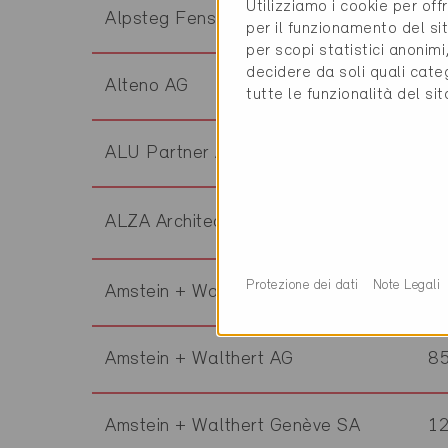
Utilizziamo i cookie per off
Alpsteg Fenster AG
5
per il funzionamento del sit
per scopi statistici anonim
decidere da soli quali cate
Alteno AG
4
tutte le funzionalità del si
ALU Partner AG
8
ALZA Architecture-Conseils Sàrl
2
Protezione dei dati
Note Legali
Amstein + Walthert AG
8
Amstein + Walthert AG
8
Amstein + Walthert Genève SA
1